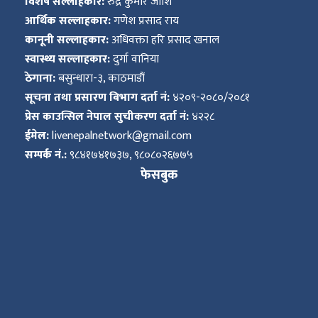
विशेष सल्लाहकार:
रुद्र कुमार जोशि
आर्थिक सल्लाहकार:
गणेश प्रसाद राय
कानूनी सल्लाहकार:
अधिवक्ता हरि प्रसाद खनाल
स्वास्थ्य सल्लाहकार:
दुर्गा वानिया
ठेगाना:
बसुन्धारा-३, काठमाडौं
सूचना तथा प्रसारण बिभाग दर्ता नं:
४२०९-२०८०/२०८१
प्रेस काउन्सिल नेपाल सुचीकरण दर्ता नं:
४२२८
ईमेल:
livenepalnetwork@gmail.com
सम्पर्क नं.:
९८४१७४१७३७, ९८०८०२६७७५
फेसबुक