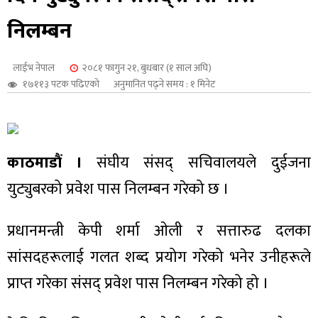
शुपालन
निलम्बन
लाईभ नेपाल
२०८१ फागुन २१, बुधबार (१ साल अघि)
१७११३ पटक पढिएको
अनुमानित पढ्ने समय : १ मिनेट
काठमाडौं ।
संघीय संसद् सचिवालयले दुईजना
युट्युबरको प्रवेश पास निलम्बन गरेको छ ।
प्रधानमन्त्री केपी शर्मा ओली र सत्तारुढ दलका
जन
सांसदहरूलाई गलत शब्द प्रयोग गरेको भनेर उनीहरूले
प्राप्त गरेका संसद् प्रवेश पास निलम्बन गरेको हो ।