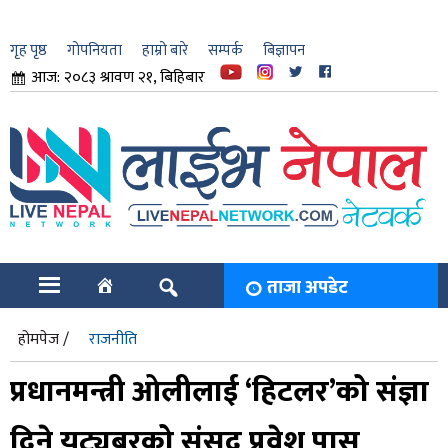
गृह पृष्ठ
गोपनियता
हाम्रो बारे
सम्पर्क
बिज्ञापन
आज: २०८३ श्रावण २१, बिहिबार
ार
ि
ताजा अपडेट
होमपेज /
राजनीति
प्रधानमन्त्री ओलीलाई ‘हिटलर’को संज्ञा
दिने युट्युबरको संसद् प्रवेश पास