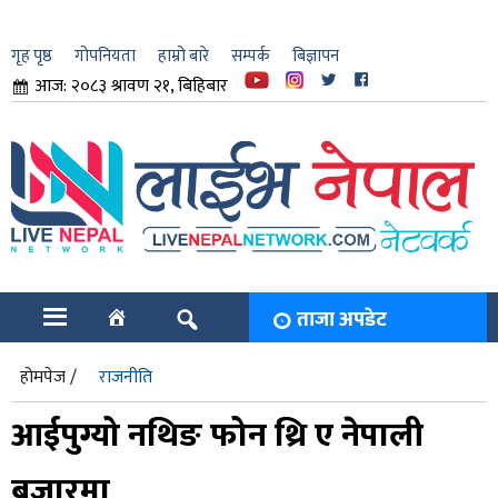
गृह पृष्ठ
गोपनियता
हाम्रो बारे
सम्पर्क
बिज्ञापन
आज: २०८३ श्रावण २१, बिहिबार
ार
ि
ताजा अपडेट
होमपेज /
राजनीति
आईपुग्यो नथिङ फोन थ्रि ए नेपाली
बजारमा