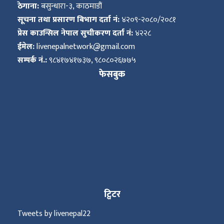
ठेगाना:
बसुन्धारा-३, काठमाडौं
सूचना तथा प्रसारण बिभाग दर्ता नं:
४२०९-२०८०/२०८१
प्रेस काउन्सिल नेपाल सुचीकरण दर्ता नं:
४२२८
ईमेल:
livenepalnetwork@gmail.com
सम्पर्क नं.:
९८४१७४१७३७, ९८०८०२६७७५
फेसबुक
ट्विटर
Tweets by livenepal22