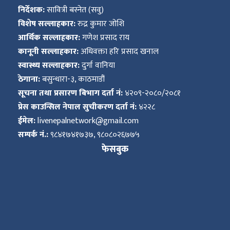
निर्देशक:
सावित्री बस्नेत (सवु)
विशेष सल्लाहकार:
रुद्र कुमार जोशि
आर्थिक सल्लाहकार:
गणेश प्रसाद राय
कानूनी सल्लाहकार:
अधिवक्ता हरि प्रसाद खनाल
स्वास्थ्य सल्लाहकार:
दुर्गा वानिया
ठेगाना:
बसुन्धारा-३, काठमाडौं
सूचना तथा प्रसारण बिभाग दर्ता नं:
४२०९-२०८०/२०८१
प्रेस काउन्सिल नेपाल सुचीकरण दर्ता नं:
४२२८
ईमेल:
livenepalnetwork@gmail.com
सम्पर्क नं.:
९८४१७४१७३७, ९८०८०२६७७५
फेसबुक