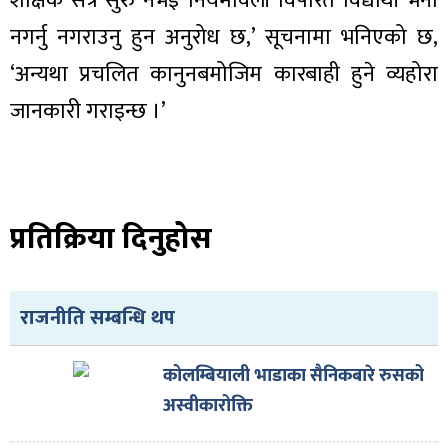
शैक्षिक सत्र सुरु नभई नियमावली विपरित विद्यार्थी भर्ना
ित्य
नगर्नु नगराउनु हुन अनुरोध छ,’ सूचनामा भनिएको छ,
र
‘अन्यथा प्रचलित कानुनबमोजिम कारबाही हुने व्यहोरा
जानकारी गराइन्छ ।’
्रिका
प्रतिक्रिया दिनुहोस
ाज
राजनीति सम्बन्धि थप
कोलम्बियाली भाडाका सैनिकबारे रुसको
अस्वीकारोक्ति