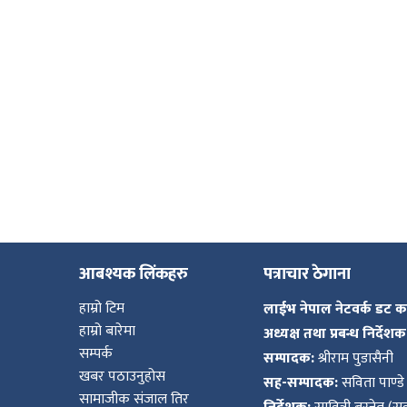
आबश्यक लिंकहरु
पत्राचार ठेगाना
हाम्रो टिम
लाईभ नेपाल नेटवर्क डट 
हाम्रो बारेमा
अध्यक्ष तथा प्रबन्ध निर्देशक
सम्पर्क
सम्पादक:
श्रीराम पुडासैनी
खबर पठाउनुहोस
सह-सम्पादक:
सविता पाण्डे
सामाजीक संजाल तिर