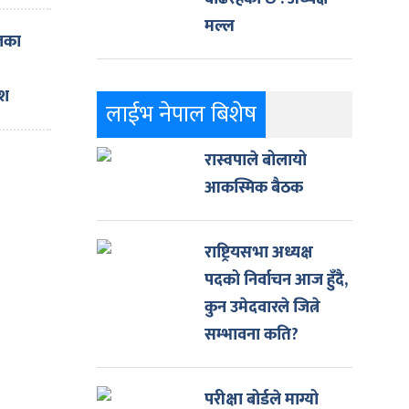
मल्ल
he
टलका
art
lity
ंश
लाईभ नेपाल बिशेष
रास्वपाले बोलायो
आकस्मिक बैठक
राष्ट्रियसभा अध्यक्ष
पदको निर्वाचन आज हुँदै,
कुन उमेदवारले जित्ने
सम्भावना कति?
परीक्षा बोर्डले माग्यो