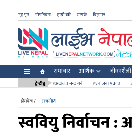
गृह पृष्ठ
गोपनियता
हाम्रो बारे
सम्पर्क
बिज्ञापन
ार
समाचार
आर्थिक
जीवनशैली
ि
ट्रेन्डीङ्ग
अदालत बन्द गर्ने
एकजना पक्राउ
सर्वोच्च अदाल
होमपेज /
राजनीति
स्ववियु निर्वाचन 