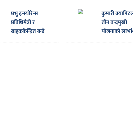
fiscal year
and GT80,
2082/83
Expanding t
प्रभु इन्स्योरेन्स
कुमारी क्यापि
Future of Sm
प्रविधिमैत्री र
तीन बन्दमुखी
Electric Mobi
ग्राहककेन्द्रित बन्दै
योजनाको लाभा
अघि बढिरहेको छ :
घोषणा
अध्यक्ष मल्ल