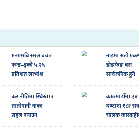
एनएमबि सरल बचत
नाइमा अटो एक्स्
फन्ड–इको ५.२५
डोङफेङ बस
प्रतिशत लाभांश
सार्वजनिक हुने
घोषणा
कर नीतिमा स्थिरता र
काठमाडौँमा २४
तातोपानी नाका
घण्टामा १८१ सव
सहज बनाउन
चालक कारबाही
नाइमाको माग,
एक्स्पोका लागि