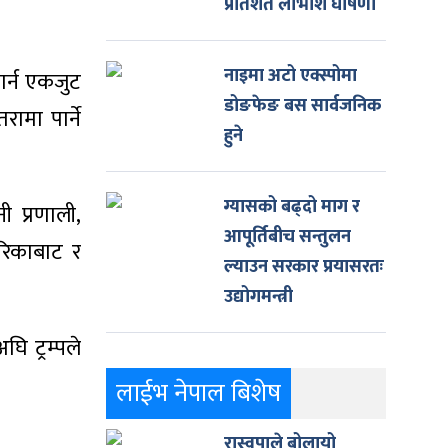
प्रतिशत लाभांश घोषणा
नाइमा अटो एक्स्पोमा
 गर्न एकजुट
डोङफेङ बस सार्वजनिक
मा पार्ने
हुने
ग्यासको बढ्दो माग र
ी प्रणाली,
आपूर्तिबीच सन्तुलन
ेरिकाबाट र
ल्याउन सरकार प्रयासरतः
उद्योगमन्त्री
ि ट्रम्पले
लाईभ नेपाल बिशेष
रास्वपाले बोलायो