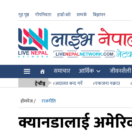
गृह पृष्ठ
गोपनियता
हाम्रो बारे
सम्पर्क
बिज्ञापन
ार
समाचार
आर्थिक
जीवनशैली
ि
ट्रेन्डीङ्ग
अदालत बन्द गर्ने
एकजना पक्राउ
सर्वोच्च अदाल
होमपेज /
राजनीति
क्यानडालाई अमेरिक