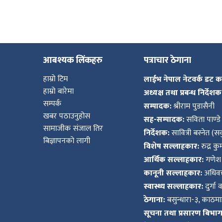
आबश्यक लिंकहरु
पत्राचार ठेगाना
हाम्रो टिम
लाईभ नेपाल नेटवर्क डट 
हाम्रो बारेमा
अध्यक्ष तथा प्रबन्ध निर्देशक
सम्पर्क
सम्पादक:
श्रीराम पुडासैनी
खबर पठाउनुहोस
सह-सम्पादक:
सविता पाण्डे
सामाजीक संजाल तिर
निर्देशक:
सावित्री बस्नेत (सव
बिज्ञापनको लागी
विशेष सल्लाहकार:
रुद्र क
आर्थिक सल्लाहकार:
गणेश 
कानूनी सल्लाहकार:
अधिवक्
स्वास्थ्य सल्लाहकार:
दुर्गा 
ठेगाना:
बसुन्धारा-३, काठमाड
सूचना तथा प्रसारण बिभाग द