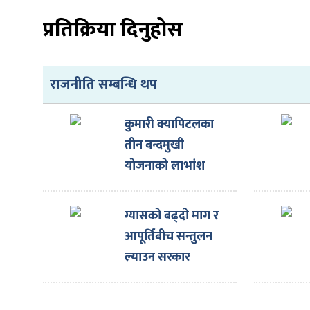
ित्य
प्रतिक्रिया दिनुहोस
र
राजनीति सम्बन्धि थप
्रिका
कुमारी क्यापिटलका
तीन बन्दमुखी
योजनाको लाभांश
ाज
घोषणा
ग्यासको बढ्दो माग र
आपूर्तिबीच सन्तुलन
ल्याउन सरकार
प्रयासरतः उद्योगमन्त्री