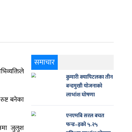
समाचार
भिव्यक्तिले
कुमारी क्यापिटलका तीन
बन्दमुखी योजनाको
लाभांश घोषणा
रुष्ट बनेका
एनएमबि सरल बचत
फन्ड–इको ५.२५
्षमा जुलुश