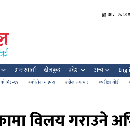
आज: २०८३ श्र
अन्तरवार्ता
खेलकुद
प्रदेश
अन्य
Engl
कोभिड–१९
कोरोना भाइरस
खेल समाचार
परीक्षा बोर्ड
ामा विलय गराउने अभिव