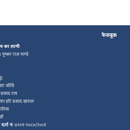
ल्याइएका दर्जनौँ
गाडी नाकामै रोकिए
फेसबुक
कम का लागी
:
पुष्कर राज पाण्डे
ु)
ुमार जोशि
प्रसाद राय
ता हरि प्रसाद खनाल
वानिया
ौं
र्ता नं:
४२०९-२०८०/२०८१