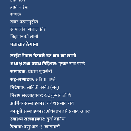
हाम्रो टिम
हाम्रो बारेमा
सम्पर्क
खबर पठाउनुहोस
सामाजीक संजाल तिर
बिज्ञापनको लागी
पत्राचार ठेगाना
लाईभ नेपाल नेटवर्क डट कम का लागी
अध्यक्ष तथा प्रबन्ध निर्देशक:
पुष्कर राज पाण्डे
सम्पादक:
श्रीराम पुडासैनी
सह-सम्पादक:
सविता पाण्डे
निर्देशक:
सावित्री बस्नेत (सवु)
विशेष सल्लाहकार:
रुद्र कुमार जोशि
आर्थिक सल्लाहकार:
गणेश प्रसाद राय
कानूनी सल्लाहकार:
अधिवक्ता हरि प्रसाद खनाल
स्वास्थ्य सल्लाहकार:
दुर्गा वानिया
ठेगाना:
बसुन्धारा-३, काठमाडौं