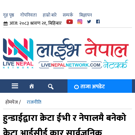
गृह पृष्ठ
गोपनियता
हाम्रो बारे
सम्पर्क
बिज्ञापन
आज: २०८३ श्रावण २१, बिहिबार
ार
ि
ताजा अपडेट
होमपेज /
राजनीति
हुन्डाईद्वारा क्रेटा ईभी र नेपालमै बनेको
क्रेटा आईसीई कार सार्वजनिक