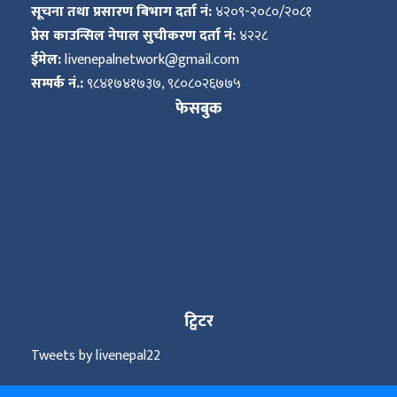
सूचना तथा प्रसारण बिभाग दर्ता नं:
४२०९-२०८०/२०८१
प्रेस काउन्सिल नेपाल सुचीकरण दर्ता नं:
४२२८
ईमेल:
livenepalnetwork@gmail.com
सम्पर्क नं.:
९८४१७४१७३७, ९८०८०२६७७५
फेसबुक
ट्विटर
Tweets by livenepal22