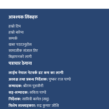
आबश्यक लिंकहरु
हाम्रो टिम
हाम्रो बारेमा
सम्पर्क
खबर पठाउनुहोस
सामाजीक संजाल तिर
बिज्ञापनको लागी
पत्राचार ठेगाना
लाईभ नेपाल नेटवर्क डट कम का लागी
अध्यक्ष तथा प्रबन्ध निर्देशक:
पुष्कर राज पाण्डे
सम्पादक:
श्रीराम पुडासैनी
सह-सम्पादक:
सविता पाण्डे
निर्देशक:
सावित्री बस्नेत (सवु)
विशेष सल्लाहकार:
रुद्र कुमार जोशि