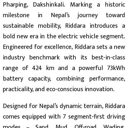
Pharping, Dakshinkali. Marking a historic
milestone in Nepal’s journey toward
sustainable mobility, Riddara introduces a
bold new era in the electric vehicle segment.
ा
Engineered for excellence, Riddara sets a new
industry benchmark with its best-in-class
range of 424 km and a powerful 73kWh
ी
battery capacity, combining performance,
practicality, and eco-conscious innovation.
ियो
Designed for Nepal’s dynamic terrain, Riddara
 बिशेष
comes equipped with 7 segment-first driving
modes – Sand, Mud, Off-road, Wading,