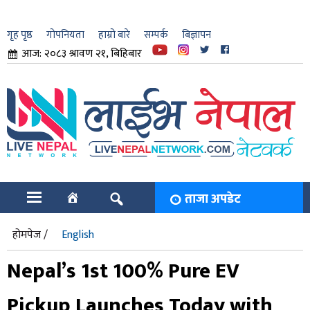
गृह पृष्ठ
गोपनियता
हाम्रो बारे
सम्पर्क
बिज्ञापन
आज: २०८३ श्रावण २१, बिहिबार
ार
ि
ताजा अपडेट
होमपेज /
English
Nepal’s 1st 100% Pure EV
Pickup Launches Today with