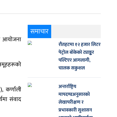
समाचार
मा आयोजना
रौतहटमा १२ हजार लिटर
पेट्रोल बोकेको ट्याङ्कर
पल्टिएर आगलागी,
 समूहहरूको
चालक सकुशल
अन्तर्राष्ट्रिय
), कर्णाली
मापदण्डअनुसारको
यमा संवाद
लेखापरीक्षण र
प्रभावकारी सुशासन