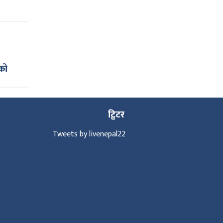
ाको
पाल
ट
ट्विटर
Tweets by livenepal22