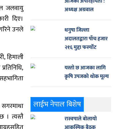
आजको अपरिहार्यता :
ील जलवायु
अध्यक्ष अग्रवाल
ारी दिए।
गरिने उनले
धनुषा जिल्ला
अदालतद्वारा पाँच हजार
२१६ मुद्दा फर्स्योट
री, हिमाली
 प्रतिनिधि,
यस्तो छ आजका लागि
कृषि उपजको थोक मूल्य
ो सहभागिता
लाईभ नेपाल बिशेष
्न सगरमाथा
। त्यस्तै
रास्वपाले बोलायो
आग्रहसहित
आकस्मिक बैठक