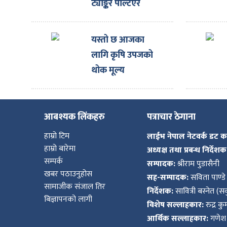
ट्याङ्कर पल्टिएर
आगलागी, चालक
सकुशल
यस्तो छ आजका
लागि कृषि उपजको
थोक मूल्य
आबश्यक लिंकहरु
पत्राचार ठेगाना
हाम्रो टिम
लाईभ नेपाल नेटवर्क डट 
हाम्रो बारेमा
अध्यक्ष तथा प्रबन्ध निर्देशक
सम्पर्क
सम्पादक:
श्रीराम पुडासैनी
खबर पठाउनुहोस
सह-सम्पादक:
सविता पाण्डे
सामाजीक संजाल तिर
निर्देशक:
सावित्री बस्नेत (सव
बिज्ञापनको लागी
विशेष सल्लाहकार:
रुद्र क
आर्थिक सल्लाहकार:
गणेश 