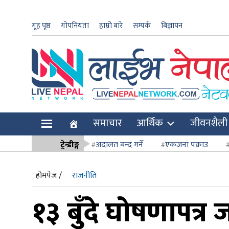
गृह पृष्ठ
गोपनियता
हाम्रो बारे
सम्पर्क
बिज्ञापन
ार
समाचार
आर्थिक
जीवनशैली
ि
ट्रेन्डीङ्ग
अदालत बन्द गर्ने
एकजना पक्राउ
सर्वोच्च अदाल
होमपेज /
राजनीति
१३ बुँदे घोषणापत्र ज