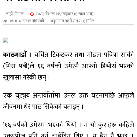
शुपालन
लाईभ नेपाल
२०८२ बैशाख ११, बिहिबार (१ साल अघि)
१४४७८ पटक पढिएको
अनुमानित पढ्ने समय : १ मिनेट
काठमाडौं ।
चर्चित टिकटकर तथा मोडल पवित्रा साकी
(मिस पबी)ले १६ वर्षको उमेरमै आफ्नो डिभोर्स भएको
खुलासा गरेकी छन् ।
एक युट्युब अन्तर्वार्तामा उनले उक्त घटनापछि आफूले
जन
जीवनमा धेरै पाठ सिकेको बताइन् ।
‘१६ वर्षको उमेरमा भएको थियो । म यो कुराहरू कहिले
एक्सपोज पनि गर्न चाहँदिन थिए । म हैन नै भन्छु ।