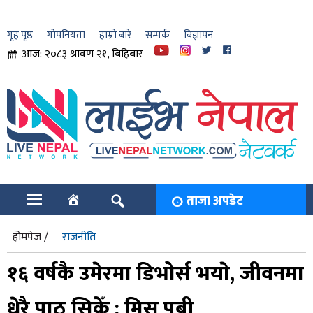
गृह पृष्ठ
गोपनियता
हाम्रो बारे
सम्पर्क
बिज्ञापन
आज: २०८३ श्रावण २१, बिहिबार
ार
ि
ताजा अपडेट
होमपेज /
राजनीति
१६ वर्षकै उमेरमा डिभोर्स भयाे, जीवनमा
धेरै पाठ सिकेँ : मिस पबी