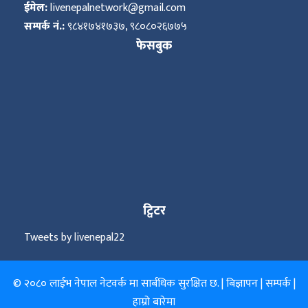
ईमेल:
livenepalnetwork@gmail.com
सम्पर्क नं.:
९८४१७४१७३७, ९८०८०२६७७५
फेसबुक
ट्विटर
Tweets by livenepal22
© २०८० लाईभ नेपाल नेटवर्क मा सार्बधिक सुरक्षित छ. |
बिज्ञापन
|
सम्पर्क
|
हाम्रो बारेमा