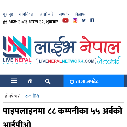
गृह पृष्ठ
गोपनियता
हाम्रो बारे
सम्पर्क
बिज्ञापन
आज: २०८३ श्रावण २२, शुक्रबार
ार
ि
ताजा अपडेट
होमपेज /
राजनीति
पाइपलाइनमा ८८ कम्पनीका ५५ अर्बको
आईपीओ