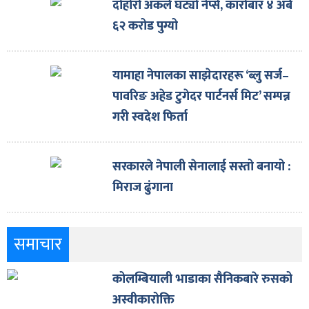
दोहोरो अंकले घट्यो नेप्से, कारोबार ४ अर्ब
६२ करोड पुग्यो
यामाहा नेपालका साझेदारहरू ‘ब्लु सर्ज–
पावरिङ अहेड टुगेदर पार्टनर्स मिट’ सम्पन्न
गरी स्वदेश फिर्ता
सरकारले नेपाली सेनालाई सस्तो बनायो :
मिराज ढुंगाना
समाचार
कोलम्बियाली भाडाका सैनिकबारे रुसको
अस्वीकारोक्ति