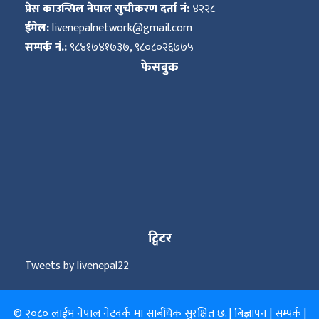
प्रेस काउन्सिल नेपाल सुचीकरण दर्ता नं:
४२२८
ईमेल:
livenepalnetwork@gmail.com
सम्पर्क नं.:
९८४१७४१७३७, ९८०८०२६७७५
फेसबुक
ट्विटर
Tweets by livenepal22
© २०८० लाईभ नेपाल नेटवर्क मा सार्बधिक सुरक्षित छ. |
बिज्ञापन
|
सम्पर्क
|