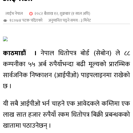
शुपालन
लाईभ नेपाल
२०८२ बैशाख १२, शुक्रबार (१ साल अघि)
१८०७४ पटक पढिएको
अनुमानित पढ्ने समय : ३ मिनेट
काठमाडौं ।
नेपाल धितोपत्र बोर्ड (सेबोन) ले ८८
कम्पनीका ५५ अर्ब रुपैयाँभन्दा बढी मूल्यको प्रारम्भिक
सार्वजनिक निष्काशन (आईपीओ) पाइपलाइनमा राखेको
छ ।
जन
यी सबै आईपीओ भर्न चाहने एक आवेदकले कम्तिमा एक
लाख सात हजार रुपैयाँ रकम धितोपत्र बिक्री प्रबन्धकको
खातामा पठाउनेछन् ।