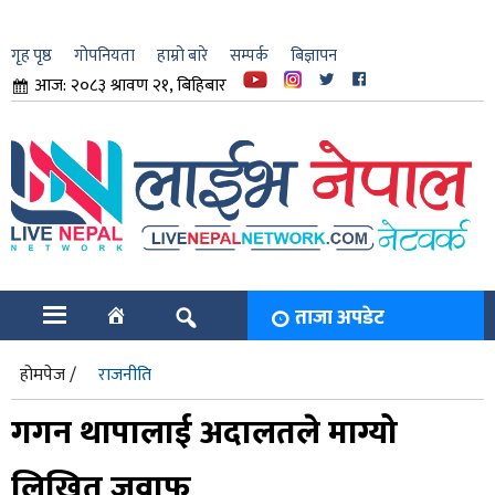
गृह पृष्ठ
गोपनियता
हाम्रो बारे
सम्पर्क
बिज्ञापन
आज: २०८३ श्रावण २१, बिहिबार
ार
ि
ताजा अपडेट
होमपेज /
राजनीति
गगन थापालाई अदालतले माग्यो
लिखित जवाफ