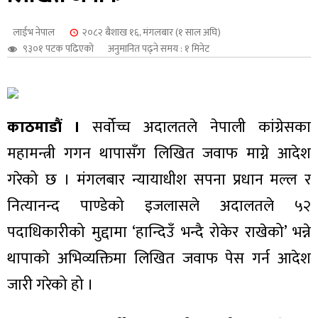
शुपालन
लाईभ नेपाल
२०८२ बैशाख १६, मंगलबार (१ साल अघि)
९३०१ पटक पढिएको
अनुमानित पढ्ने समय : १ मिनेट
काठमाडौं ।
सर्वोच्च अदालतले नेपाली कांग्रेसका
महामन्त्री गगन थापासँग लिखित जवाफ माग्ने आदेश
गरेको छ । मंगलबार न्यायाधीश सपना प्रधान मल्ल र
नित्यानन्द पाण्डेको इजलासले अदालतले ५२
पदाधिकारीको मुद्दामा ‘हान्दिउँ भन्दै रोकेर राखेको’ भन्ने
जन
थापाकाे अभिव्यक्तिमा लिखित जवाफ पेस गर्न आदेश
जारी गरेको हो ।