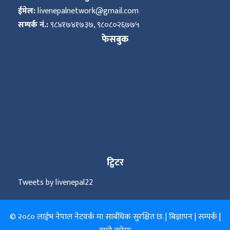
ईमेल:
livenepalnetwork@gmail.com
सम्पर्क नं.:
९८४१७४१७३७, ९८०८०२६७७५
फेसबुक
ट्विटर
Tweets by livenepal22
© २०८० लाईभ नेपाल नेटवर्क मा सार्बधिक सुरक्षित छ. |
बिज्ञापन
|
सम्पर्क
|