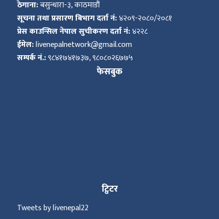
ठेगाना:
बसुन्धारा-३, काठमाडौं
सूचना तथा प्रसारण बिभाग दर्ता नं:
४२०९-२०८०/२०८१
प्रेस काउन्सिल नेपाल सुचीकरण दर्ता नं:
४२२८
ईमेल:
livenepalnetwork@gmail.com
सम्पर्क नं.:
९८४१७४१७३७, ९८०८०२६७७५
फेसबुक
ट्विटर
Tweets by livenepal22