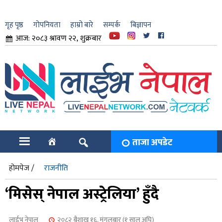
गृह पृष्ठ
गोपनियता
हाम्रो बारे
सम्पर्क
बिज्ञापन
आज: २०८३ श्रावण २२, शुक्रबार
ार
ि
ताजा अपडेट
होमपेज /
राजनीति
‘मिसेस् नेपाल अस्ट्रेलिया’ हुँदै
लाईभ नेपाल
२०८२ बैशाख १६, मंगलबार (१ साल अघि)