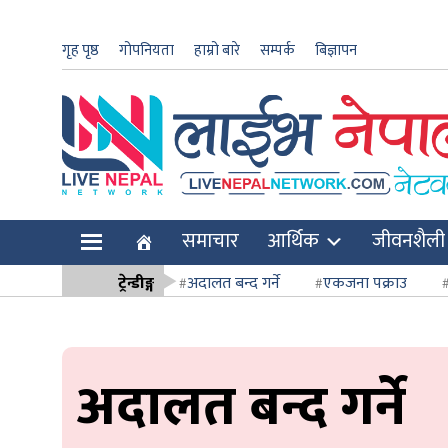
गृह पृष्ठ
गोपनियता
हाम्रो बारे
सम्पर्क
बिज्ञापन
ार
समाचार
आर्थिक
जीवनशैली
ि
ट्रेन्डीङ्ग
अदालत बन्द गर्ने
एकजना पक्राउ
सर्वोच्च अदाल
अदालत बन्द गर्ने