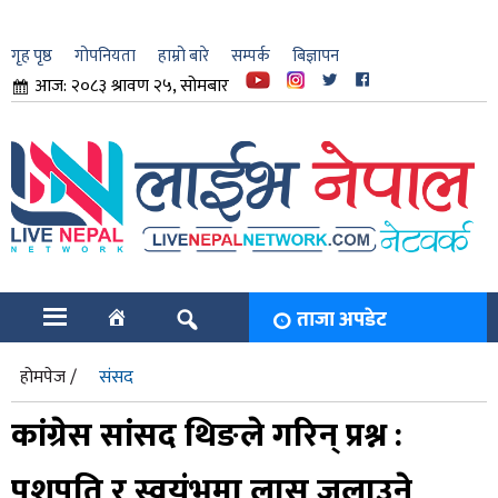
गृह पृष्ठ
गोपनियता
हाम्रो बारे
सम्पर्क
बिज्ञापन
आज: २०८३ श्रावण २५, सोमबार
ार
ि
ताजा अपडेट
होमपेज /
संसद
कांग्रेस सांसद थिङले गरिन् प्रश्न :
पशुपति र स्वयंभुमा लास जलाउने