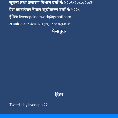
सूचना तथा प्रसारण बिभाग दर्ता नं:
४२०९-२०८०/२०८१
प्रेस काउन्सिल नेपाल सुचीकरण दर्ता नं:
४२२८
ईमेल:
livenepalnetwork@gmail.com
सम्पर्क नं.:
९८४१७४१७३७, ९८०८०२६७७५
फेसबुक
ट्विटर
Tweets by livenepal22