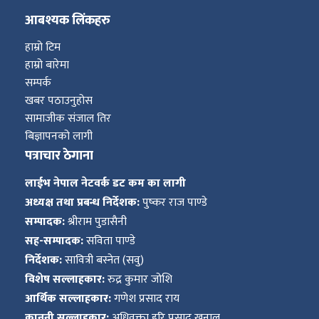
आबश्यक लिंकहरु
हाम्रो टिम
हाम्रो बारेमा
सम्पर्क
खबर पठाउनुहोस
सामाजीक संजाल तिर
बिज्ञापनको लागी
पत्राचार ठेगाना
लाईभ नेपाल नेटवर्क डट कम का लागी
अध्यक्ष तथा प्रबन्ध निर्देशक:
पुष्कर राज पाण्डे
सम्पादक:
श्रीराम पुडासैनी
सह-सम्पादक:
सविता पाण्डे
निर्देशक:
सावित्री बस्नेत (सवु)
विशेष सल्लाहकार:
रुद्र कुमार जोशि
आर्थिक सल्लाहकार:
गणेश प्रसाद राय
कानूनी सल्लाहकार:
अधिवक्ता हरि प्रसाद खनाल