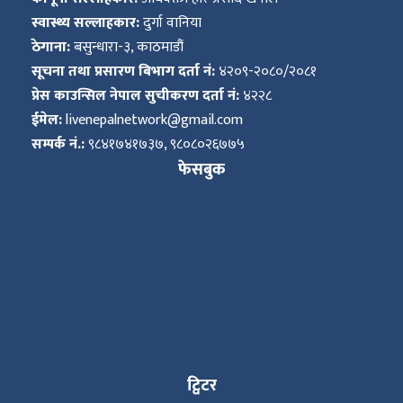
स्वास्थ्य सल्लाहकार:
दुर्गा वानिया
ठेगाना:
बसुन्धारा-३, काठमाडौं
सूचना तथा प्रसारण बिभाग दर्ता नं:
४२०९-२०८०/२०८१
प्रेस काउन्सिल नेपाल सुचीकरण दर्ता नं:
४२२८
ईमेल:
livenepalnetwork@gmail.com
सम्पर्क नं.:
९८४१७४१७३७, ९८०८०२६७७५
फेसबुक
ट्विटर