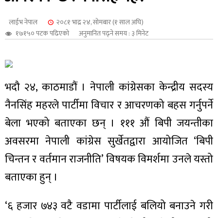
शुपालन
लाईभ नेपाल
२०८१ भाद्र २४, सोमबार (१ साल अघि)
१७१५० पटक पढिएको
अनुमानित पढ्ने समय : ३ मिनेट
भदौ २४, काठमाडौं । नेपाली कांग्रेसका केन्द्रीय सदस्य
नैनसिंह महरले पार्टीमा विचार र आचरणको बहस गर्नुपर्ने
बेला भएको बताएका छन् । १११ औं बिपी जयन्तीका
अवसरमा नेपाली कांग्रेस सुर्खेतद्वारा आयोजित ‘बिपी
चिन्तन र वर्तमान राजनीति’ विषयक विमर्शमा उनले यस्तो
जन
बताएका हुन् ।
‘६ हजार ७४३ वटै वडामा पार्टीलाई बलियो बनाउने गरी