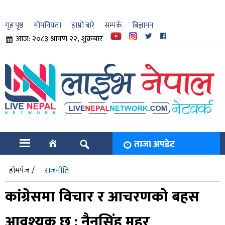
गृह पृष्ठ
गोपनियता
हाम्रो बारे
सम्पर्क
बिज्ञापन
आज: २०८३ श्रावण २२, शुक्रबार
ार
ि
ताजा अपडेट
होमपेज /
राजनीति
कांग्रेसमा विचार र आचरणको बहस
आवश्यक छ : नैनसिंह महर