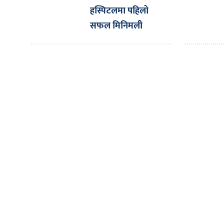
ित्य
हस्पिटलमा पहिलो
र
सफल मिनिमली
इन्भेसिभ ओपन हर्ट
सर्जरी
्रिका
ाज