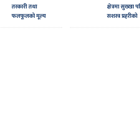
सर्वोच्च अदालतद
तरकारी तथा
क्षेत्रमा सुख्खा प
अन्तरिम आदेश
फलफूलको मूल्य
सशस्त्र प्रहरीको
बीओपीमा क्षति