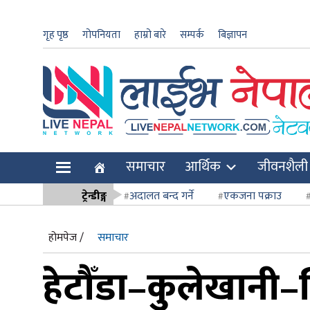
गृह पृष्ठ
गोपनियता
हाम्रो बारे
सम्पर्क
बिज्ञापन
ार
समाचार
आर्थिक
जीवनशैली
ि
ट्रेन्डीङ्ग
अदालत बन्द गर्ने
एकजना पक्राउ
सर्वोच्च अदाल
होमपेज /
समाचार
हेटौँडा–कुलेखानी–