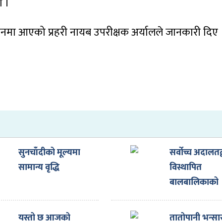
ो ।
लनमा आएको प्रहरी नायब उपरीक्षक अर्यालले जानकारी दिए 
सुनचाँदीको मूल्यमा
सर्वोच्च अदालतद्
सामान्य वृद्धि
विस्थापित
बालबालिकाको
शिक्षा, स्वास्थ्य र
आवास सुनिश्चित 
यस्तो छ आजको
तातोपानी भन्सा