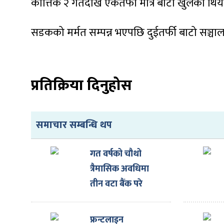
कात्तिक २ गतेदेखि एकतर्फी मात्र बाटो खुलेको थिय
सडकको मर्मत सम्पन्न भएपछि दुईतर्फी बाटो सञ्चा
ा
प्रतिक्रिया दिनुहोस
समाचार सम्बन्धि थप
ी
गत वर्षको चौथो
ियो
त्रैमासिक अवधिमा
तीन वटा बैंक परे
कारबाहीमा
 बिशेष
फ्रन्टलाइन