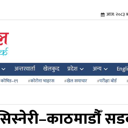
आज: २०८३ श्र
अन्तरवार्ता
खेलकुद
प्रदेश
अन्य
Engl
कोभिड–१९
कोरोना भाइरस
खेल समाचार
परीक्षा बोर्ड
सिस्नेरी–काठमाडौँं सड