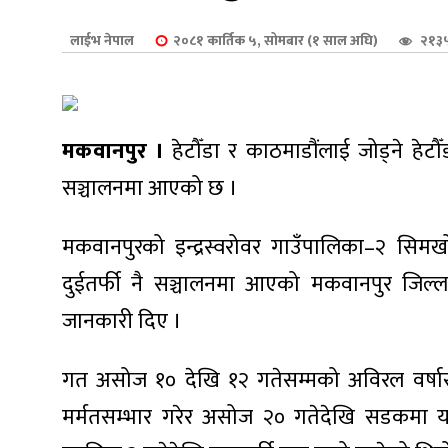
शुपालन
लाईभ नेपाल
२०८१ कार्तिक ५, सोमबार (१ साल अघि)
२१३५
मकवानपुर ।
हेटौँडा र काठमाडौंलाई जोड्ने हे
सञ्चालनमा आएको छ ।
मकवानपुरको इन्द्रस्वरोवर गाउँपालिका–२ सि
दुईतर्फी नै सञ्चालनमा आएको मकवानपुर जिल्ला प
जानकारी दिए ।
जन
गत असोज १० देखि १२ गतेसम्मको अविरल वर्षास
मर्मतसम्भार गरेर असोज २० गतेदेखि सडकमा यात