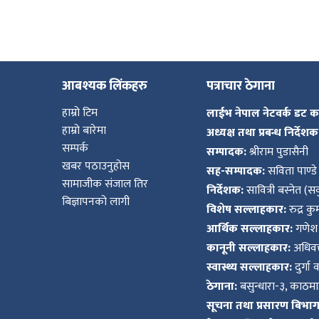
आबश्यक लिंकहरु
पत्राचार ठेगाना
हाम्रो टिम
लाईभ नेपाल नेटवर्क डट 
हाम्रो बारेमा
अध्यक्ष तथा प्रबन्ध निर्देशक
सम्पर्क
सम्पादक:
श्रीराम पुडासैनी
खबर पठाउनुहोस
सह-सम्पादक:
सविता पाण्डे
सामाजीक संजाल तिर
निर्देशक:
सावित्री बस्नेत (सव
बिज्ञापनको लागी
विशेष सल्लाहकार:
रुद्र क
आर्थिक सल्लाहकार:
गणेश 
कानूनी सल्लाहकार:
अधिवक्
स्वास्थ्य सल्लाहकार:
दुर्गा 
ठेगाना:
बसुन्धारा-३, काठमाड
सूचना तथा प्रसारण बिभाग द