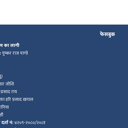
फेसबुक
कम का लागी
:
पुष्कर राज पाण्डे
ु)
ुमार जोशि
प्रसाद राय
ता हरि प्रसाद खनाल
वानिया
ौं
र्ता नं:
४२०९-२०८०/२०८१