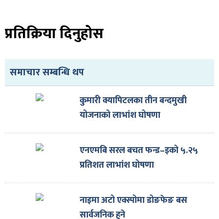
ित्य
र
प्रतिक्रिया दिनुहोस
्रिका
समाचार सम्बन्धि थप
कुमारी क्यापिटलका तीन बन्दमुखी
योजनाको लाभांश घोषणा
ाज
एनएमबि सरल बचत फन्ड–इको ५.२५
प्रतिशत लाभांश घोषणा
नाइमा अटो एक्स्पोमा डोङफेङ बस
सार्वजनिक हुने