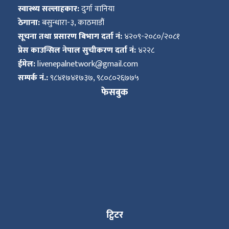
स्वास्थ्य सल्लाहकार:
दुर्गा वानिया
ठेगाना:
बसुन्धारा-३, काठमाडौं
सूचना तथा प्रसारण बिभाग दर्ता नं:
४२०९-२०८०/२०८१
प्रेस काउन्सिल नेपाल सुचीकरण दर्ता नं:
४२२८
ईमेल:
livenepalnetwork@gmail.com
सम्पर्क नं.:
९८४१७४१७३७, ९८०८०२६७७५
फेसबुक
ट्विटर