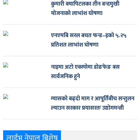
कुमारी क्यापिटलका तीन बन्दमुखी
योजनाको लाभांश घोषणा
एनएमबि सरल बचत फन्ड–इको ५.२५
प्रतिशत लाभांश घोषणा
नाइमा अटो एक्स्पोमा डोङफेङ बस
सार्वजनिक हुने
ग्यासको बढ्दो माग र आपूर्तिबीच सन्तुलन
ल्याउन सरकार प्रयासरतः उद्योगमन्त्री
लाईभ नेपाल बिशेष