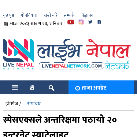
गृह पृष्ठ
गोपनियता
हाम्रो बारे
सम्पर्क
बिज्ञापन
आज: २०८३ श्रावण २३, शनिबार
ार
ि
ताजा अपडेट
होमपेज /
समाचार
स्पेसएक्सले अन्तरिक्षमा पठायो २०
इन्टरनेट स्याटेलाइट