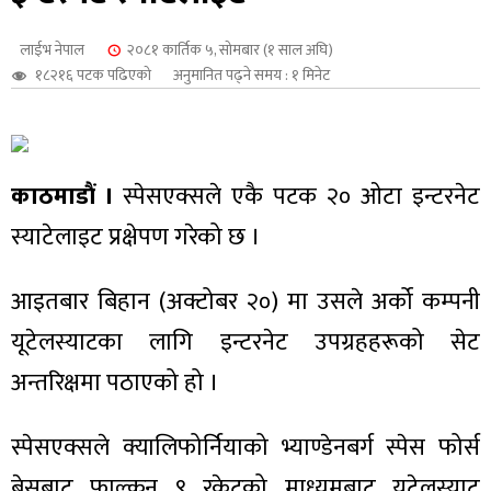
शुपालन
लाईभ नेपाल
२०८१ कार्तिक ५, सोमबार (१ साल अघि)
१८२१६ पटक पढिएको
अनुमानित पढ्ने समय : १ मिनेट
काठमाडौं ।
स्पेसएक्सले एकै पटक २० ओटा इन्टरनेट
स्याटेलाइट प्रक्षेपण गरेको छ ।
आइतबार बिहान (अक्टोबर २०) मा उसले अर्को कम्पनी
यूटेलस्याटका लागि इन्टरनेट उपग्रहहरूको सेट
जन
अन्तरिक्षमा पठाएको हो ।
स्पेसएक्सले क्यालिफोर्नियाको भ्याण्डेनबर्ग स्पेस फोर्स
बेसबाट फाल्कन ९ रकेटको माध्यमबाट यूटेलस्याट