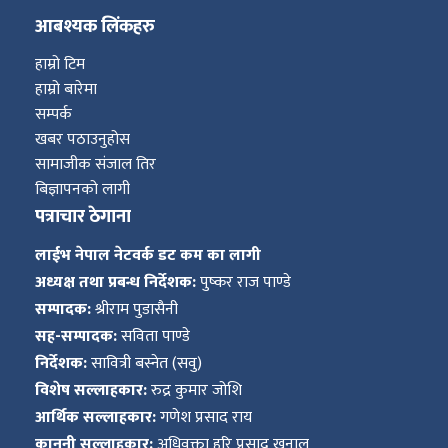
आबश्यक लिंकहरु
हाम्रो टिम
हाम्रो बारेमा
सम्पर्क
खबर पठाउनुहोस
सामाजीक संजाल तिर
बिज्ञापनको लागी
पत्राचार ठेगाना
लाईभ नेपाल नेटवर्क डट कम का लागी
अध्यक्ष तथा प्रबन्ध निर्देशक:
पुष्कर राज पाण्डे
सम्पादक:
श्रीराम पुडासैनी
सह-सम्पादक:
सविता पाण्डे
निर्देशक:
सावित्री बस्नेत (सवु)
विशेष सल्लाहकार:
रुद्र कुमार जोशि
आर्थिक सल्लाहकार:
गणेश प्रसाद राय
कानूनी सल्लाहकार:
अधिवक्ता हरि प्रसाद खनाल