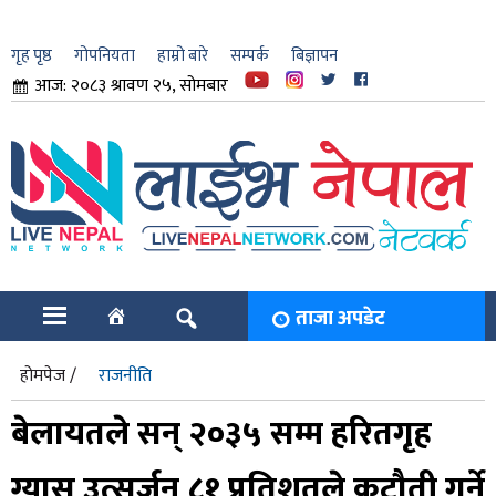
गृह पृष्ठ
गोपनियता
हाम्रो बारे
सम्पर्क
बिज्ञापन
आज: २०८३ श्रावण २५, सोमबार
ार
ि
ताजा अपडेट
होमपेज /
राजनीति
बेलायतले सन् २०३५ सम्म हरितगृह
ग्यास उत्सर्जन ८१ प्रतिशतले कटौती गर्ने