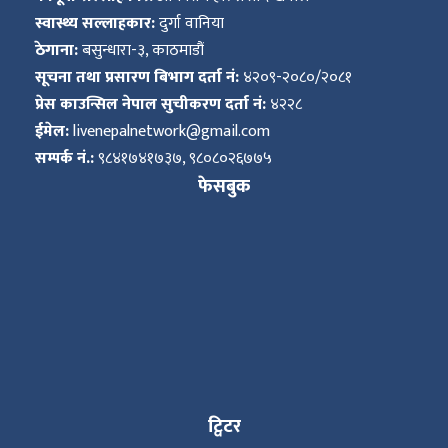
स्वास्थ्य सल्लाहकार:
दुर्गा वानिया
ठेगाना:
बसुन्धारा-३, काठमाडौं
सूचना तथा प्रसारण बिभाग दर्ता नं:
४२०९-२०८०/२०८१
प्रेस काउन्सिल नेपाल सुचीकरण दर्ता नं:
४२२८
ईमेल:
livenepalnetwork@gmail.com
सम्पर्क नं.:
९८४१७४१७३७, ९८०८०२६७७५
फेसबुक
ट्विटर