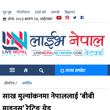
गृह पृष्ठ
गोपनियता
हाम्रो बारे
सम्पर्क
बिज्ञापन
आज: २०८३ श्रावण २४, आईतबार
ार
ि
ताजा अपडेट
होमपेज /
आर्थिक
साख मुल्यांकनमा नेपाललाई ‘बीबी
माइनस’ रेटिङ ग्रेड