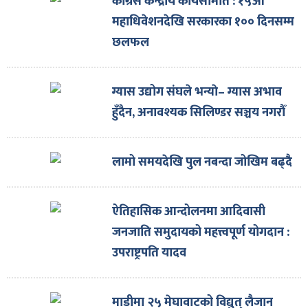
कांग्रेस केन्द्रीय कार्यसमिति : १५औँ
महाधिवेशनदेखि सरकारका १०० दिनसम्म
छलफल
ग्यास उद्योग संघले भन्याे– ग्यास अभाव
हुँदैन, अनावश्यक सिलिण्डर सञ्चय नगरौँ
लामो समयदेखि पुल नबन्दा जोखिम बढ्दै
ऐतिहासिक आन्दोलनमा आदिवासी
जनजाति समुदायको महत्त्वपूर्ण योगदान :
उपराष्ट्रपति यादव
माडीमा २५ मेघावाटको विद्युत् लैजान