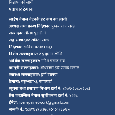
बिज्ञापनको लागी
पत्राचार ठेगाना
लाईभ नेपाल नेटवर्क डट कम का लागी
अध्यक्ष तथा प्रबन्ध निर्देशक:
पुष्कर राज पाण्डे
सम्पादक:
श्रीराम पुडासैनी
सह-सम्पादक:
सविता पाण्डे
निर्देशक:
सावित्री बस्नेत (सवु)
विशेष सल्लाहकार:
रुद्र कुमार जोशि
आर्थिक सल्लाहकार:
गणेश प्रसाद राय
कानूनी सल्लाहकार:
अधिवक्ता हरि प्रसाद खनाल
स्वास्थ्य सल्लाहकार:
दुर्गा वानिया
ठेगाना:
बसुन्धारा-३, काठमाडौं
सूचना तथा प्रसारण बिभाग दर्ता नं:
४२०९-२०८०/२०८१
प्रेस काउन्सिल नेपाल सुचीकरण दर्ता नं:
४२२८
ईमेल:
livenepalnetwork@gmail.com
सम्पर्क नं.:
९८४१७४१७३७, ९८०८०२६७७५