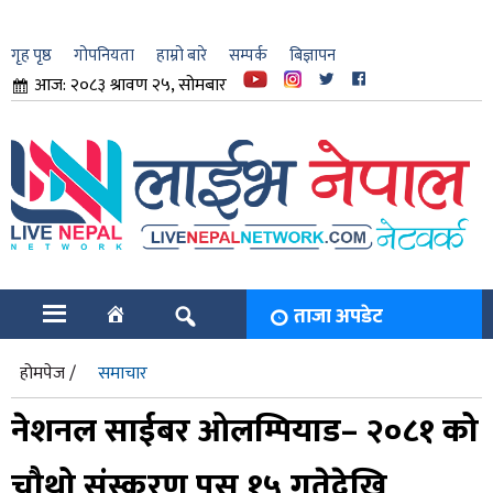
गृह पृष्ठ
गोपनियता
हाम्रो बारे
सम्पर्क
बिज्ञापन
आज: २०८३ श्रावण २५, सोमबार
ार
ि
ताजा अपडेट
होमपेज /
समाचार
नेशनल साईबर ओलम्पियाड– २०८१ को
चौथो संस्करण पुस १५ गतेदेखि