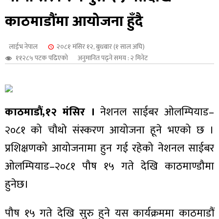
शुपालन
काठमाडौंमा आयोजना हुँदै
लाईभ नेपाल
२०८१ मंसिर १२, बुधबार (१ साल अघि)
११२८५ पटक पढिएको
अनुमानित पढ्ने समय : २ मिनेट
काठमाडौं,१२ मंसिर ।
नेशनल साईबर ओलम्पियाड–
२०८१ को चौथो संस्करण आयोजना हूने भएको छ ।
प्रशिक्षणको आयोजनामा हुन गई रहेको नेशनल साईबर
ओलम्पियाड–२०८१ पौष १५ गते देखि काठमाण्डौमा
जन
हुनेछ।
पौष १५ गते देखि सुरु हुने यस कार्यक्रममा काठमाडौं