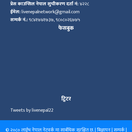
प्रेस काउन्सिल नेपाल सुचीकरण दर्ता नं:
४२२८
ईमेल:
livenepalnetwork@gmail.com
सम्पर्क नं.:
९८४१७४१७३७, ९८०८०२६७७५
फेसबुक
ट्विटर
Tweets by livenepal22
© २०८० लाईभ नेपाल नेटवर्क मा सार्बधिक सुरक्षित छ. |
बिज्ञापन
|
सम्पर्क
|