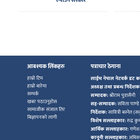
ल्याउन सरकार
प्रयासरतः उद्योगमन्त्री
आबश्यक लिंकहरु
पत्राचार ठेगाना
हाम्रो टिम
लाईभ नेपाल नेटवर्क डट 
हाम्रो बारेमा
अध्यक्ष तथा प्रबन्ध निर्देशक
सम्पर्क
सम्पादक:
श्रीराम पुडासैनी
खबर पठाउनुहोस
सह-सम्पादक:
सविता पाण्डे
सामाजीक संजाल तिर
निर्देशक:
सावित्री बस्नेत (सव
बिज्ञापनको लागी
विशेष सल्लाहकार:
रुद्र क
आर्थिक सल्लाहकार:
गणेश 
कानूनी सल्लाहकार:
अधिवक्