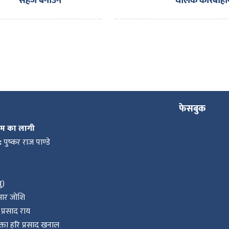
सहज बनाउन
चालक कारबाही
नाइमाको माग,
एक्स्पोका लागि
ल्याइएका दर्जनौँ
गाडी नाकामै रोकिए
फेसबुक
कम का लागी
:
पुष्कर राज पाण्डे
ु)
ुमार जोशि
प्रसाद राय
ता हरि प्रसाद खनाल