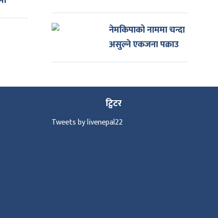
मा
नेमकिपाको नाममा चन्दा
असुल्ने एकजना पक्राउ
ट्विटर
Tweets by livenepal22