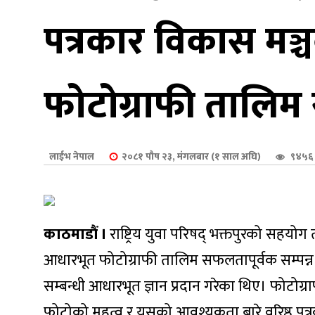
शुपालन
पत्रकार विकास मञ
फोटोग्राफी तालिम स
लाईभ नेपाल
२०८१ पौष २३, मंगलबार (१ साल अघि)
९४५६ 
काठमाडौं ।
राष्ट्रिय युवा परिषद् भक्तपुरको सह
जन
आधारभूत फोटोग्राफी तालिम सफलतापूर्वक सम्पन्न 
सम्बन्धी आधारभूत ज्ञान प्रदान गरेका थिए। फोटोग
फोटोको महत्व र यसको आवश्यकता बारे वरिष्ठ पत्रका