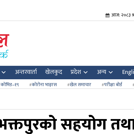
आज: २०८३ श्
अन्तरवार्ता
खेलकुद
प्रदेश
अन्य
Engl
कोभिड–१९
कोरोना भाइरस
खेल समाचार
परीक्षा बोर्ड
िषद् भक्तपुरको सहयोग 