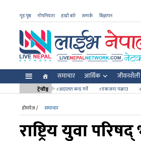
गृह पृष्ठ
गोपनियता
हाम्रो बारे
सम्पर्क
बिज्ञापन
ार
समाचार
आर्थिक
जीवनशैली
ि
ट्रेन्डीङ्ग
अदालत बन्द गर्ने
एकजना पक्राउ
सर्वोच्च अदाल
होमपेज /
समाचार
राष्ट्रिय युवा पर