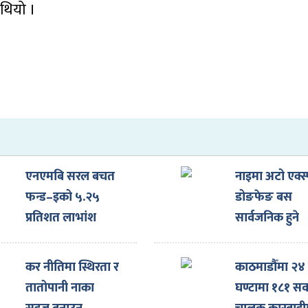
थियो ।
एनएमबि सरल बचत
नाइमा अटो एक्स्
फन्ड–इको ५.२५
डोङफेङ बस
प्रतिशत लाभांश
सार्वजनिक हुने
घोषणा
कर नीतिमा स्थिरता र
काठमाडौँमा २४
तातोपानी नाका
घण्टामा १८१ सव