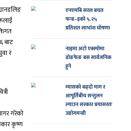
ह्यानडलिङ
एनएमबि सरल बचत
फन्ड–इको ५.२५
रूलाई
प्रतिशत लाभांश घोषणा
्तिगत
१६ बाट
नाइमा अटो एक्स्पोमा
ुवा र
डोङफेङ बस सार्वजनिक
हुने
ग्यासको बढ्दो माग र
त्री
आपूर्तिबीच सन्तुलन
ल्याउन सरकार प्रयासरतः
जागर गरेको
उद्योगमन्त्री
रकार कृष्ण