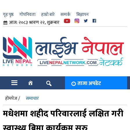
गृह पृष्ठ
गोपनियता
हाम्रो बारे
सम्पर्क
बिज्ञापन
आज: २०८३ श्रावण २२, शुक्रबार
ार
ि
ताजा अपडेट
होमपेज /
समाचार
मधेशमा शहीद परिवारलाई लक्षित गरी
स्वास्थ्य बिमा कार्यक्रम सुरु