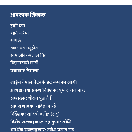
आबश्यक लिंकहरु
हाम्रो टिम
हाम्रो बारेमा
सम्पर्क
खबर पठाउनुहोस
सामाजीक संजाल तिर
बिज्ञापनको लागी
पत्राचार ठेगाना
लाईभ नेपाल नेटवर्क डट कम का लागी
अध्यक्ष तथा प्रबन्ध निर्देशक:
पुष्कर राज पाण्डे
सम्पादक:
श्रीराम पुडासैनी
सह-सम्पादक:
सविता पाण्डे
निर्देशक:
सावित्री बस्नेत (सवु)
विशेष सल्लाहकार:
रुद्र कुमार जोशि
आर्थिक सल्लाहकार:
गणेश प्रसाद राय