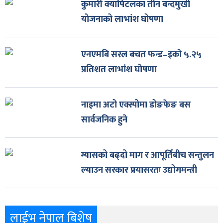
कुमारी क्यापिटलका तीन बन्दमुखी
योजनाको लाभांश घोषणा
एनएमबि सरल बचत फन्ड–इको ५.२५
प्रतिशत लाभांश घोषणा
नाइमा अटो एक्स्पोमा डोङफेङ बस
सार्वजनिक हुने
ग्यासको बढ्दो माग र आपूर्तिबीच सन्तुलन
ल्याउन सरकार प्रयासरतः उद्योगमन्त्री
लाईभ नेपाल बिशेष