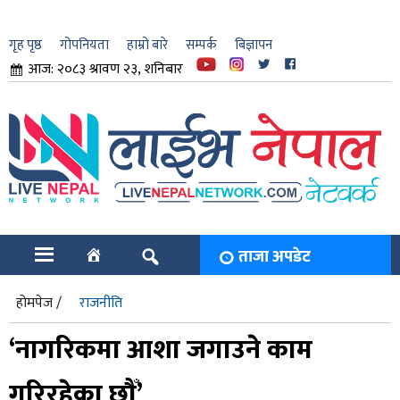
गृह पृष्ठ
गोपनियता
हाम्रो बारे
सम्पर्क
बिज्ञापन
आज: २०८३ श्रावण २३, शनिबार
ार
ि
ताजा अपडेट
होमपेज /
राजनीति
‘नागरिकमा आशा जगाउने काम
गरिरहेका छौँ’