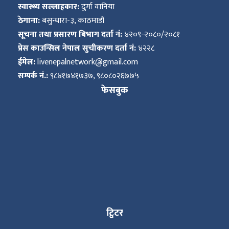
स्वास्थ्य सल्लाहकार:
दुर्गा वानिया
ठेगाना:
बसुन्धारा-३, काठमाडौं
सूचना तथा प्रसारण बिभाग दर्ता नं:
४२०९-२०८०/२०८१
प्रेस काउन्सिल नेपाल सुचीकरण दर्ता नं:
४२२८
ईमेल:
livenepalnetwork@gmail.com
सम्पर्क नं.:
९८४१७४१७३७, ९८०८०२६७७५
फेसबुक
ट्विटर