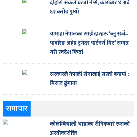
ित्य
दोहोरो अंकले घट्यो नेप्से, कारोबार ४ अर्ब
६२ करोड पुग्यो
र
यामाहा नेपालका साझेदारहरू ‘ब्लु सर्ज–
्रिका
पावरिङ अहेड टुगेदर पार्टनर्स मिट’ सम्पन्न
गरी स्वदेश फिर्ता
सरकारले नेपाली सेनालाई सस्तो बनायो :
ाज
मिराज ढुंगाना
समाचार
कोलम्बियाली भाडाका सैनिकबारे रुसको
अस्वीकारोक्ति