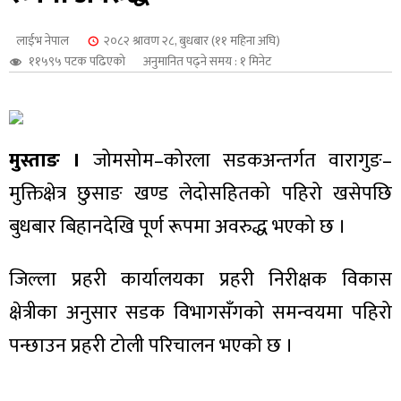
शुपालन
लाईभ नेपाल
२०८२ श्रावण २८, बुधबार (११ महिना अघि)
११५९५ पटक पढिएको
अनुमानित पढ्ने समय : १ मिनेट
मुस्ताङ ।
जोमसोम–कोरला सडकअन्तर्गत वारागुङ–
मुक्तिक्षेत्र छुसाङ खण्ड लेदोसहितको पहिरो खसेपछि
बुधबार बिहानदेखि पूर्ण रूपमा अवरुद्ध भएको छ ।
जिल्ला प्रहरी कार्यालयका प्रहरी निरीक्षक विकास
जन
क्षेत्रीका अनुसार सडक विभागसँगको समन्वयमा पहिरो
पन्छाउन प्रहरी टोली परिचालन भएको छ ।