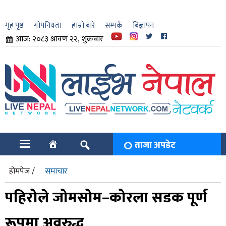
गृह पृष्ठ
गोपनियता
हाम्रो बारे
सम्पर्क
बिज्ञापन
आज: २०८३ श्रावण २२, शुक्रबार
ार
ि
ताजा अपडेट
होमपेज /
समाचार
पहिरोले जोमसोम–कोरला सडक पूर्ण
रूपमा अवरुद्ध