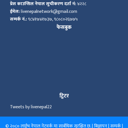
प्रेस काउन्सिल नेपाल सुचीकरण दर्ता नं:
४२२८
ईमेल:
livenepalnetwork@gmail.com
सम्पर्क नं.:
९८४१७४१७३७, ९८०८०२६७७५
फेसबुक
ट्विटर
Tweets by livenepal22
© २०८० लाईभ नेपाल नेटवर्क मा सार्बधिक सुरक्षित छ. |
बिज्ञापन
|
सम्पर्क
|