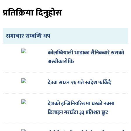
प्रतिक्रिया दिनुहोस
समाचार सम्बन्धि थप
ा
कोलम्बियाली भाडाका सैनिकबारे रुसको
अस्वीकारोक्ति
ी
देउवा साउन २६ गते स्वदेश फर्किँदै
ियो
देभको इन्जिनियरिङमा घरको नक्सा
डिजाइन गराउँदा ३३ प्रतिशत छुट
 बिशेष