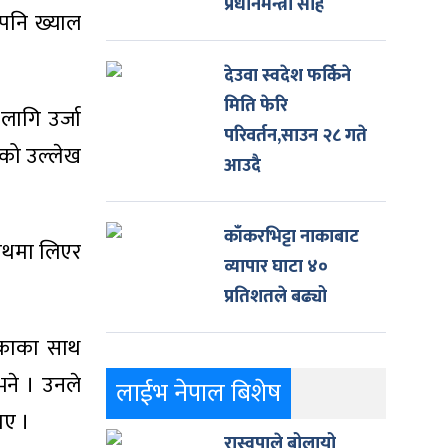
प्रधानमन्त्री साह
 पनि ख्याल
देउवा स्वदेश फर्किने
मिति फेरि
लागि उर्जा
परिवर्तन,साउन २८ गते
ेको उल्लेख
आउदै
काँकरभिट्टा नाकाबाट
 साथमा लिएर
व्यापार घाटा ४०
प्रतिशतले बढ्यो
खाकाका साथ
भने । उनले
लाईभ नेपाल बिशेष
ाए ।
रास्वपाले बोलायो