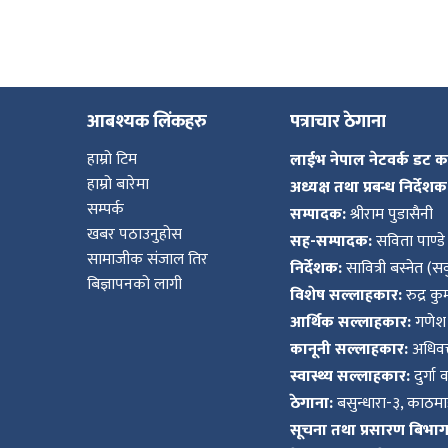
आबश्यक लिंकहरु
पत्राचार ठेगाना
हाम्रो टिम
लाईभ नेपाल नेटवर्क डट 
हाम्रो बारेमा
अध्यक्ष तथा प्रबन्ध निर्देशक
सम्पर्क
सम्पादक:
श्रीराम पुडासैनी
खबर पठाउनुहोस
सह-सम्पादक:
सविता पाण्डे
सामाजीक संजाल तिर
निर्देशक:
सावित्री बस्नेत (सव
बिज्ञापनको लागी
विशेष सल्लाहकार:
रुद्र क
आर्थिक सल्लाहकार:
गणेश 
कानूनी सल्लाहकार:
अधिवक्
स्वास्थ्य सल्लाहकार:
दुर्गा 
ठेगाना:
बसुन्धारा-३, काठमाड
सूचना तथा प्रसारण बिभाग द