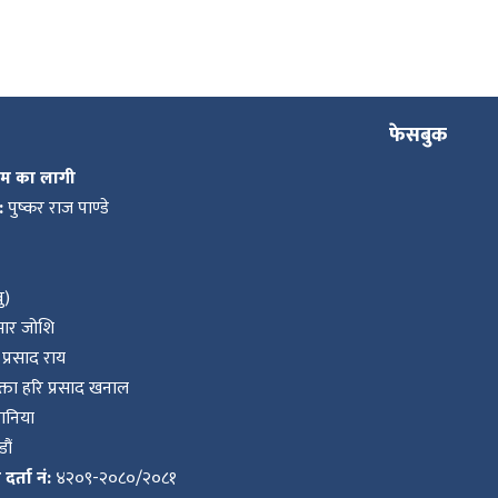
फेसबुक
कम का लागी
:
पुष्कर राज पाण्डे
ु)
ुमार जोशि
प्रसाद राय
ता हरि प्रसाद खनाल
वानिया
ौं
र्ता नं:
४२०९-२०८०/२०८१