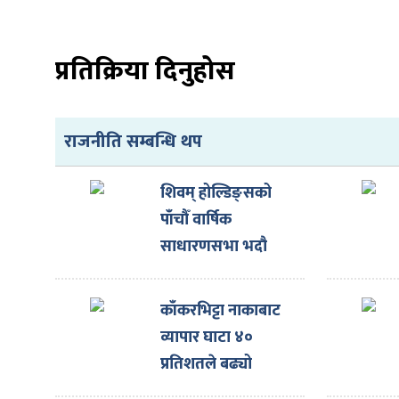
ित्य
र
प्रतिक्रिया दिनुहोस
्रिका
राजनीति सम्बन्धि थप
शिवम् होल्डिङ्सको
पाँचौँ वार्षिक
ाज
साधारणसभा भदौ
१४गते हुने
काँकरभिट्टा नाकाबाट
व्यापार घाटा ४०
प्रतिशतले बढ्यो