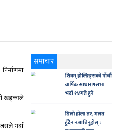
समाचार
 निर्माणमा
शिवम् होल्डिङ्सको पाँचौँ
वार्षिक साधारणसभा
भदौ १४गते हुने
्री खड्काले
ढिलो होला तर, गलत
हुँदैन नआत्तिनुहोस् :
 जसले गर्दा