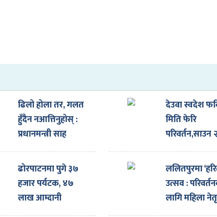
ढिलो होला तर, गलत
देउवा स्वदेश फर्
हुँदैन नआत्तिनुहोस् :
मिति फेरि
प्रधानमन्त्री साह
परिवर्तन,साउन 
गते आउदै
ढोरपाटनमा पुगे ३७
ललितपुरमा ‘हर
हजार पर्यटक, ४७
उत्सव : परिवर्त
लाख आम्दानी
लागि महिला नेतृत
अभियान