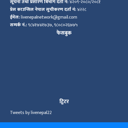
सूचना तथा प्रसारण बिभाग दर्ता नं:
४२०९-२०८०/२०८१
प्रेस काउन्सिल नेपाल सुचीकरण दर्ता नं:
४२२८
ईमेल:
livenepalnetwork@gmail.com
सम्पर्क नं.:
९८४१७४१७३७, ९८०८०२६७७५
फेसबुक
ट्विटर
Tweets by livenepal22