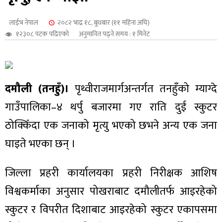
शुपालन
लाईभ नेपाल
२०८२ भाद्र १८, बुधबार (११ महिना अघि)
१२३०८ पटक पढिएको
अनुमानित पढ्ने समय : १ मिनेट
दमौली (तनहुँ)।
पृथ्वीराजमार्गअन्तर्गत तनहुँको म्याग्दे
गाउँपालिका–४ थर्पु बजारमा गए राति दुई स्कुटर
ठोक्किँदा एक जनाको मृत्यु भएको छभने अन्य एक जना
घाइते भएका छन् ।
जन
जिल्ला प्रहरी कार्यालयका प्रहरी निरीक्षक आशिष
विश्वकर्माका अनुसार पोखराबाट दमौलीतर्फ आइरहेको
स्कुटर र विपरीत दिशाबाट आइरहेको स्कुटर एकापसमा