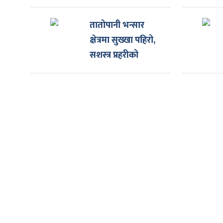
ित्य
शिक्षा, स्वास्थ्य र
आवास सुनिश्चित गर्न
र
तातोपानी भन्सार
सर्वोच्च अदालतद्धारा
क्षेत्रमा सुख्खा पहिरो,
अन्तरिम आदेश
सशस्त्र प्रहरीको
्रिका
बीओपीमा क्षति
ाज