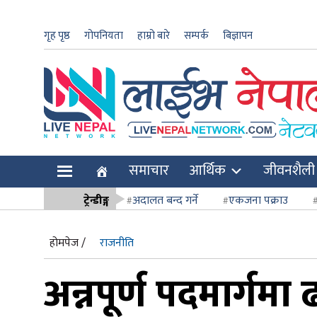
गृह पृष्ठ
गोपनियता
हाम्रो बारे
सम्पर्क
बिज्ञापन
ार
समाचार
आर्थिक
जीवनशैली
ि
ट्रेन्डीङ्ग
अदालत बन्द गर्ने
एकजना पक्राउ
सर्वोच्च अदाल
होमपेज /
राजनीति
अन्नपूर्ण पदमार्गमा 