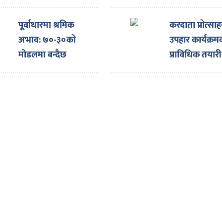
इन्भेसिभ ओपन हर्ट
सर्जरी
पूर्वाधारमा श्रमिक
करदाता प्रोत्सा
अभाव: ७०-३०को
उपहार कार्यक्रम
मोडलमा बन्दैछ
प्राविधिक तयारी 
संयुक्त कम्पनी
शुक्रबार १५ जन
एक-एक लाख र
जनालाई १० ल
उपहार घोषणा