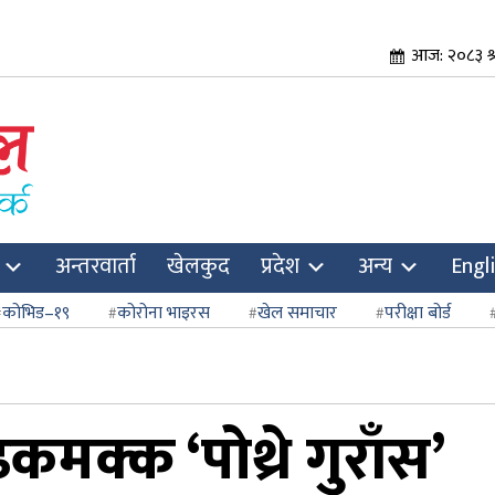
आज: २०८३ श्र
अन्तरवार्ता
खेलकुद
प्रदेश
अन्य
Engl
कोभिड–१९
कोरोना भाइरस
खेल समाचार
परीक्षा बोर्ड
ढकमक्क ‘पोथ्रे गुराँस’