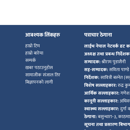
आबश्यक लिंकहरु
पत्राचार ठेगाना
हाम्रो टिम
लाईभ नेपाल नेटवर्क डट 
हाम्रो बारेमा
अध्यक्ष तथा प्रबन्ध निर्देशक
सम्पर्क
सम्पादक:
श्रीराम पुडासैनी
खबर पठाउनुहोस
सह-सम्पादक:
सविता पाण्डे
सामाजीक संजाल तिर
निर्देशक:
सावित्री बस्नेत (सव
बिज्ञापनको लागी
विशेष सल्लाहकार:
रुद्र क
आर्थिक सल्लाहकार:
गणेश 
कानूनी सल्लाहकार:
अधिवक्
स्वास्थ्य सल्लाहकार:
दुर्गा 
ठेगाना:
बसुन्धारा-३, काठमाड
सूचना तथा प्रसारण बिभाग द