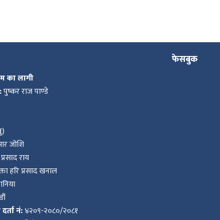
फेसबुक
कम का लागी
:
पुष्कर राज पाण्डे
ु)
ुमार जोशि
प्रसाद राय
ता हरि प्रसाद खनाल
वानिया
ौं
र्ता नं:
४२०९-२०८०/२०८१