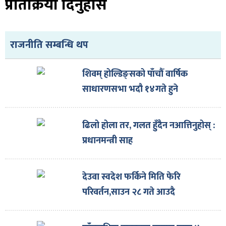
प्रतिक्रिया दिनुहोस
ित्य
र
राजनीति सम्बन्धि थप
्रिका
शिवम् होल्डिङ्सको पाँचौँ वार्षिक
साधारणसभा भदौ १४गते हुने
ढिलो होला तर, गलत हुँदैन नआत्तिनुहोस् :
ाज
प्रधानमन्त्री साह
देउवा स्वदेश फर्किने मिति फेरि
परिवर्तन,साउन २८ गते आउदै