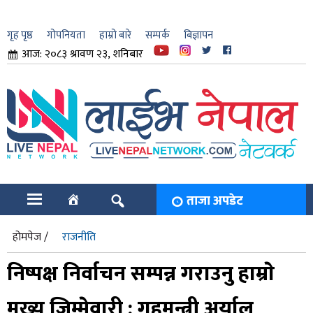
गृह पृष्ठ
गोपनियता
हाम्रो बारे
सम्पर्क
बिज्ञापन
आज: २०८३ श्रावण २३, शनिबार
ार
ि
ताजा अपडेट
होमपेज /
राजनीति
निष्पक्ष निर्वाचन सम्पन्न गराउनु हाम्राे
मुख्य जिम्मेवारी : गृहमन्त्री अर्याल