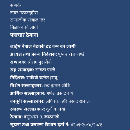
सम्पर्क
खबर पठाउनुहोस
सामाजीक संजाल तिर
बिज्ञापनको लागी
पत्राचार ठेगाना
लाईभ नेपाल नेटवर्क डट कम का लागी
अध्यक्ष तथा प्रबन्ध निर्देशक:
पुष्कर राज पाण्डे
सम्पादक:
श्रीराम पुडासैनी
सह-सम्पादक:
सविता पाण्डे
निर्देशक:
सावित्री बस्नेत (सवु)
विशेष सल्लाहकार:
रुद्र कुमार जोशि
आर्थिक सल्लाहकार:
गणेश प्रसाद राय
कानूनी सल्लाहकार:
अधिवक्ता हरि प्रसाद खनाल
स्वास्थ्य सल्लाहकार:
दुर्गा वानिया
ठेगाना:
बसुन्धारा-३, काठमाडौं
सूचना तथा प्रसारण बिभाग दर्ता नं:
४२०९-२०८०/२०८१