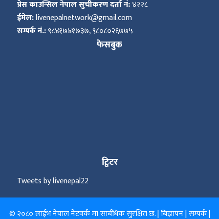
प्रेस काउन्सिल नेपाल सुचीकरण दर्ता नं:
४२२८
ईमेल:
livenepalnetwork@gmail.com
सम्पर्क नं.:
९८४१७४१७३७, ९८०८०२६७७५
फेसबुक
ट्विटर
Tweets by livenepal22
© २०८० लाईभ नेपाल नेटवर्क मा सार्बधिक सुरक्षित छ. |
बिज्ञापन
|
सम्पर्क
|