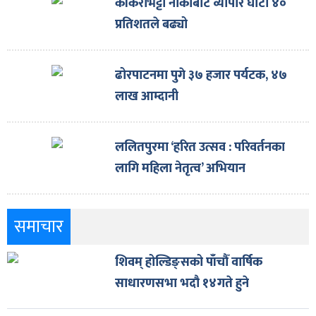
काँकरभिट्टा नाकाबाट व्यापार घाटा ४०
प्रतिशतले बढ्यो
ढोरपाटनमा पुगे ३७ हजार पर्यटक, ४७
लाख आम्दानी
ललितपुरमा ‘हरित उत्सव : परिवर्तनका
लागि महिला नेतृत्व’ अभियान
समाचार
शिवम् होल्डिङ्सको पाँचौँ वार्षिक
साधारणसभा भदौ १४गते हुने