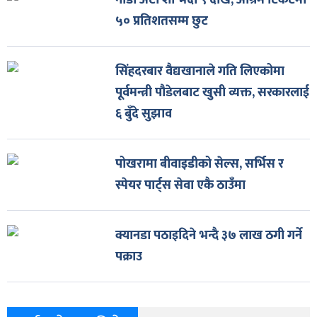
नाडा अटो शो भदौ ९ देखि, अग्रिम टिकटमा
५० प्रतिशतसम्म छुट
सिंहदरबार वैद्यखानाले गति लिएकोमा
पूर्वमन्त्री पौडेलबाट खुसी व्यक्त, सरकारलाई
६ बुँदे सुझाव
पोखरामा बीवाइडीको सेल्स, सर्भिस र
स्पेयर पार्ट्स सेवा एकै ठाउँमा
क्यानडा पठाइदिने भन्दै ३७ लाख ठगी गर्ने
पक्राउ