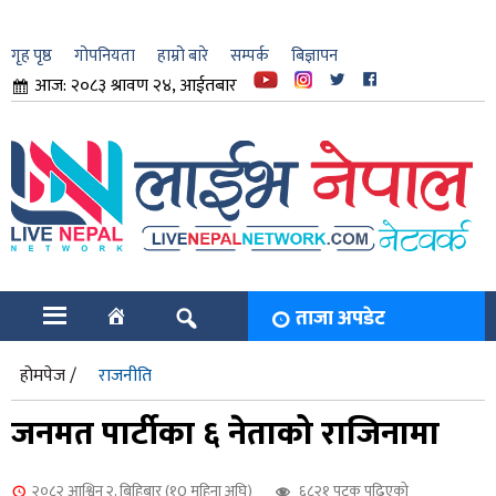
गृह पृष्ठ
गोपनियता
हाम्रो बारे
सम्पर्क
बिज्ञापन
आज: २०८३ श्रावण २४, आईतबार
ार
ि
ताजा अपडेट
होमपेज /
राजनीति
जनमत पार्टीका ६ नेताको राजिनामा
२०८२ आश्विन २, बिहिबार (१0 महिना अघि)
६८२१ पटक पढिएको