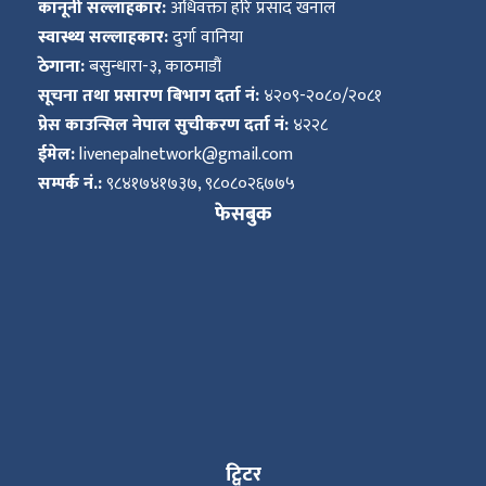
कानूनी सल्लाहकार:
अधिवक्ता हरि प्रसाद खनाल
स्वास्थ्य सल्लाहकार:
दुर्गा वानिया
ठेगाना:
बसुन्धारा-३, काठमाडौं
सूचना तथा प्रसारण बिभाग दर्ता नं:
४२०९-२०८०/२०८१
प्रेस काउन्सिल नेपाल सुचीकरण दर्ता नं:
४२२८
ईमेल:
livenepalnetwork@gmail.com
सम्पर्क नं.:
९८४१७४१७३७, ९८०८०२६७७५
फेसबुक
ट्विटर