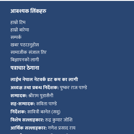
आबश्यक लिंकहरु
हाम्रो टिम
हाम्रो बारेमा
सम्पर्क
खबर पठाउनुहोस
सामाजीक संजाल तिर
बिज्ञापनको लागी
पत्राचार ठेगाना
लाईभ नेपाल नेटवर्क डट कम का लागी
अध्यक्ष तथा प्रबन्ध निर्देशक:
पुष्कर राज पाण्डे
सम्पादक:
श्रीराम पुडासैनी
सह-सम्पादक:
सविता पाण्डे
निर्देशक:
सावित्री बस्नेत (सवु)
विशेष सल्लाहकार:
रुद्र कुमार जोशि
आर्थिक सल्लाहकार:
गणेश प्रसाद राय