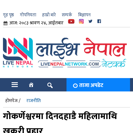
गृह पृष्ठ
गोपनियता
हाम्रो बारे
सम्पर्क
बिज्ञापन
आज: २०८३ श्रावण २४, आईतबार
ार
ि
ताजा अपडेट
होमपेज /
राजनीति
गोकर्णेश्वरमा दिनदहाडै महिलामाथि
खुकुरी प्रहार