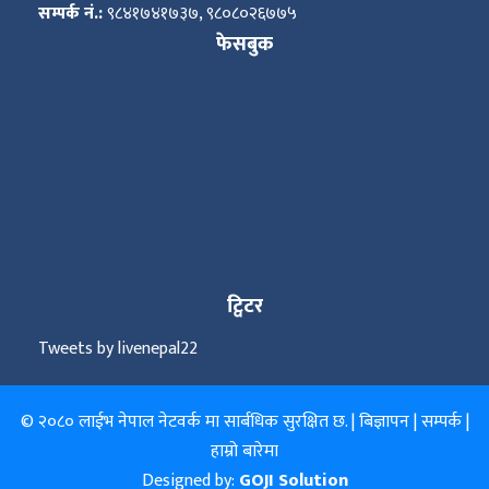
सम्पर्क नं.:
९८४१७४१७३७, ९८०८०२६७७५
फेसबुक
ट्विटर
Tweets by livenepal22
© २०८० लाईभ नेपाल नेटवर्क मा सार्बधिक सुरक्षित छ. |
बिज्ञापन
|
सम्पर्क
|
हाम्रो बारेमा
Designed by:
GOJI Solution