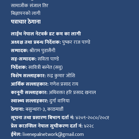
सामाजीक संजाल तिर
बिज्ञापनको लागी
पत्राचार ठेगाना
लाईभ नेपाल नेटवर्क डट कम का लागी
अध्यक्ष तथा प्रबन्ध निर्देशक:
पुष्कर राज पाण्डे
सम्पादक:
श्रीराम पुडासैनी
सह-सम्पादक:
सविता पाण्डे
निर्देशक:
सावित्री बस्नेत (सवु)
विशेष सल्लाहकार:
रुद्र कुमार जोशि
आर्थिक सल्लाहकार:
गणेश प्रसाद राय
कानूनी सल्लाहकार:
अधिवक्ता हरि प्रसाद खनाल
स्वास्थ्य सल्लाहकार:
दुर्गा वानिया
ठेगाना:
बसुन्धारा-३, काठमाडौं
सूचना तथा प्रसारण बिभाग दर्ता नं:
४२०९-२०८०/२०८१
प्रेस काउन्सिल नेपाल सुचीकरण दर्ता नं:
४२२८
ईमेल:
livenepalnetwork@gmail.com