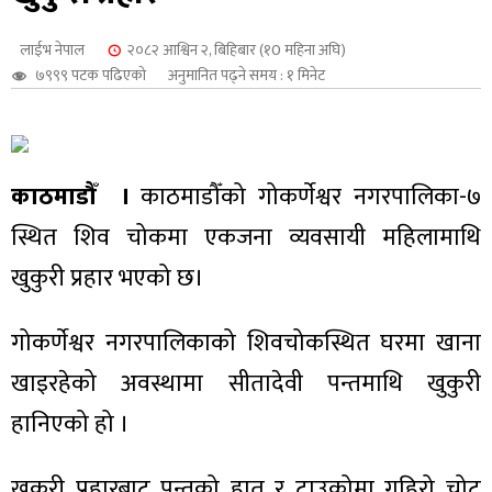
शुपालन
लाईभ नेपाल
२०८२ आश्विन २, बिहिबार (१0 महिना अघि)
७९९९ पटक पढिएको
अनुमानित पढ्ने समय : १ मिनेट
काठमाडौँ ।
काठमाडौँको गोकर्णेश्वर नगरपालिका-७
स्थित शिव चोकमा एकजना व्यवसायी महिलामाथि
खुकुरी प्रहार भएको छ।
गोकर्णेश्वर नगरपालिकाको शिवचोकस्थित घरमा खाना
जन
खाइरहेको अवस्थामा सीतादेवी पन्तमाथि खुकुरी
हानिएको हो ।
खुकुरी प्रहारबाट पन्तको हात र टाउकोमा गहिरो चोट