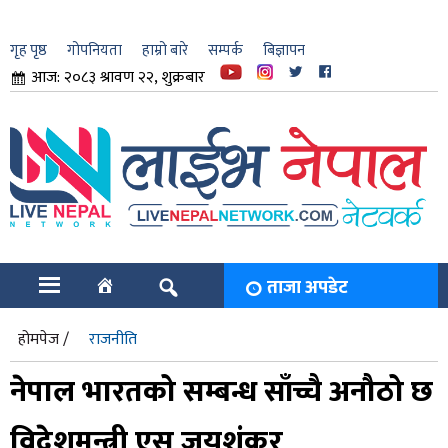
गृह पृष्ठ
गोपनियता
हाम्रो बारे
सम्पर्क
बिज्ञापन
आज: २०८३ श्रावण २२, शुक्रबार
ार
ि
ताजा अपडेट
होमपेज /
राजनीति
नेपाल भारतको सम्बन्ध साँच्चै अनौठो छ
विदेशमन्त्री एस जयशंकर