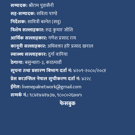
सम्पादक:
श्रीराम पुडासैनी
सह-सम्पादक:
सविता पाण्डे
निर्देशक:
सावित्री बस्नेत (सवु)
विशेष सल्लाहकार:
रुद्र कुमार जोशि
आर्थिक सल्लाहकार:
गणेश प्रसाद राय
कानूनी सल्लाहकार:
अधिवक्ता हरि प्रसाद खनाल
स्वास्थ्य सल्लाहकार:
दुर्गा वानिया
ठेगाना:
बसुन्धारा-३, काठमाडौं
सूचना तथा प्रसारण बिभाग दर्ता नं:
४२०९-२०८०/२०८१
प्रेस काउन्सिल नेपाल सुचीकरण दर्ता नं:
४२२८
ईमेल:
livenepalnetwork@gmail.com
सम्पर्क नं.:
९८४१७४१७३७, ९८०८०२६७७५
फेसबुक