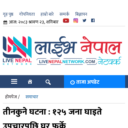
गृह पृष्ठ
गोपनियता
हाम्रो बारे
सम्पर्क
बिज्ञापन
आज: २०८३ श्रावण २३, शनिबार
ार
ि
ताजा अपडेट
होमपेज /
समाचार
तीनकुने घटना : १२५ जना घाइते
उपचारपछि घर फर्के