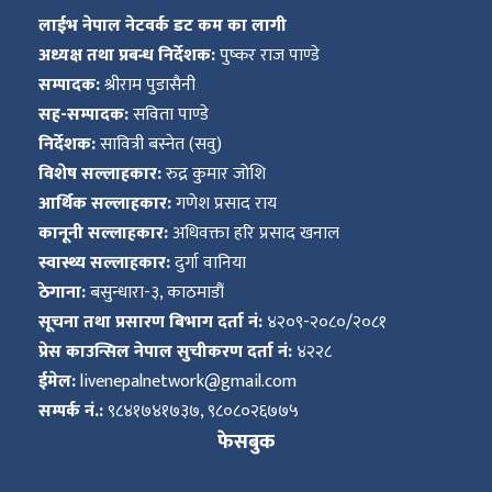
लाईभ नेपाल नेटवर्क डट कम का लागी
अध्यक्ष तथा प्रबन्ध निर्देशक:
पुष्कर राज पाण्डे
सम्पादक:
श्रीराम पुडासैनी
सह-सम्पादक:
सविता पाण्डे
निर्देशक:
सावित्री बस्नेत (सवु)
विशेष सल्लाहकार:
रुद्र कुमार जोशि
आर्थिक सल्लाहकार:
गणेश प्रसाद राय
कानूनी सल्लाहकार:
अधिवक्ता हरि प्रसाद खनाल
स्वास्थ्य सल्लाहकार:
दुर्गा वानिया
ठेगाना:
बसुन्धारा-३, काठमाडौं
सूचना तथा प्रसारण बिभाग दर्ता नं:
४२०९-२०८०/२०८१
प्रेस काउन्सिल नेपाल सुचीकरण दर्ता नं:
४२२८
ईमेल:
livenepalnetwork@gmail.com
सम्पर्क नं.:
९८४१७४१७३७, ९८०८०२६७७५
फेसबुक