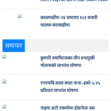
लागि ल्याइएका दर्जनौँ गाडी नाकामै रोकिए
काठमाडौँमा २४ घण्टामा १८१ सवारी
चालक कारबाहीमा
समाचार
कुमारी क्यापिटलका तीन बन्दमुखी
योजनाको लाभांश घोषणा
एनएमबि सरल बचत फन्ड–इको ५.२५
प्रतिशत लाभांश घोषणा
नाइमा अटो एक्स्पोमा डोङफेङ बस