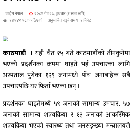
शुपालन
लाईभ नेपाल
२०८१ चैत्र २७, बुधबार (१ साल अघि)
१४५४० पटक पढिएको
अनुमानित पढ्ने समय : १ मिनेट
काठमाडौं ।
यही चैत १५ गते काठमाडौँको तीनकुनेमा
भएको प्रदर्शनका क्रममा घाइते भई उपचारका लागि
अस्पताल पुगेका १२९ जनामध्ये पाँच जनाबाहेक सबै
उपचारपछि घर फिर्ता भएका छन् ।
जन
प्रदर्शनका घाइतेमध्ये ५९ जनाको सामान्य उपचार, ५७
जनाको सामान्य शल्यक्रिया र १३ जनाको आकस्मिक
शल्यक्रिया भएको स्वास्थ्य तथा जनसङ्ख्या मन्त्रालयले