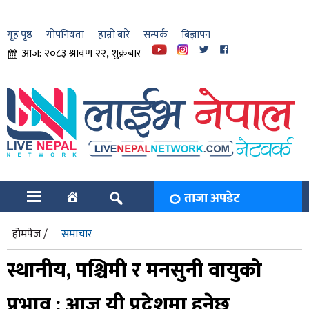
गृह पृष्ठ
गोपनियता
हाम्रो बारे
सम्पर्क
बिज्ञापन
आज: २०८३ श्रावण २२, शुक्रबार
ार
ि
ताजा अपडेट
होमपेज /
समाचार
स्थानीय, पश्चिमी र मनसुनी वायुको
प्रभाव : आज यी प्रदेशमा हुनेछ