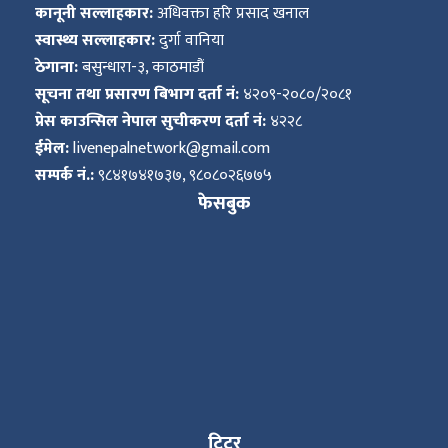
कानूनी सल्लाहकार:
अधिवक्ता हरि प्रसाद खनाल
स्वास्थ्य सल्लाहकार:
दुर्गा वानिया
ठेगाना:
बसुन्धारा-३, काठमाडौं
सूचना तथा प्रसारण बिभाग दर्ता नं:
४२०९-२०८०/२०८१
प्रेस काउन्सिल नेपाल सुचीकरण दर्ता नं:
४२२८
ईमेल:
livenepalnetwork@gmail.com
सम्पर्क नं.:
९८४१७४१७३७, ९८०८०२६७७५
फेसबुक
ट्विटर