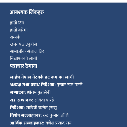
आबश्यक लिंकहरु
हाम्रो टिम
हाम्रो बारेमा
सम्पर्क
खबर पठाउनुहोस
सामाजीक संजाल तिर
बिज्ञापनको लागी
पत्राचार ठेगाना
लाईभ नेपाल नेटवर्क डट कम का लागी
अध्यक्ष तथा प्रबन्ध निर्देशक:
पुष्कर राज पाण्डे
सम्पादक:
श्रीराम पुडासैनी
सह-सम्पादक:
सविता पाण्डे
निर्देशक:
सावित्री बस्नेत (सवु)
विशेष सल्लाहकार:
रुद्र कुमार जोशि
आर्थिक सल्लाहकार:
गणेश प्रसाद राय