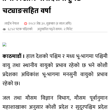
शुपालन
चट्याङसहित वर्षा
लाईभ नेपाल
२०८२ जेष्ठ ३०, शुक्रबार (१ साल अघि)
६८५२ पटक पढिएको
अनुमानित पढ्ने समय : २ मिनेट
काठमाडौं ।
हाल देशको पश्चिम र मध्य भू-भागमा पश्चिमी
वायु तथा स्थानीय वायुको प्रभाव रहेको छ भने कोशी
प्रदेशका अधिकांश भू-भागमा मनसुनी वायुको प्रभाव
रहेको छ।
जन
जल तथा मौसम विज्ञान विभाग, मौसम पूर्वानुमान
महाशाखाका अनुसार कोशी प्रदेश र सुदूरपश्चिम प्रदेश