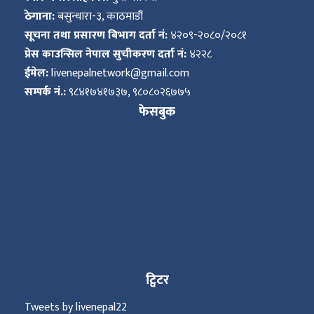
ठेगाना:
बसुन्धारा-३, काठमाडौं
सूचना तथा प्रसारण बिभाग दर्ता नं:
४२०९-२०८०/२०८१
प्रेस काउन्सिल नेपाल सुचीकरण दर्ता नं:
४२२८
ईमेल:
livenepalnetwork@gmail.com
सम्पर्क नं.:
९८४१७४१७३७, ९८०८०२६७७५
फेसबुक
ट्विटर
Tweets by livenepal22