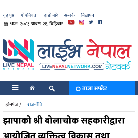
गृह पृष्ठ
गोपनियता
हाम्रो बारे
सम्पर्क
बिज्ञापन
आज: २०८३ श्रावण २१, बिहिबार
ार
ि
ताजा अपडेट
होमपेज /
राजनीति
झापाको श्री बोलाचोक सहकारीद्वारा
आयोजित व्यक्तित्व विकास तथा