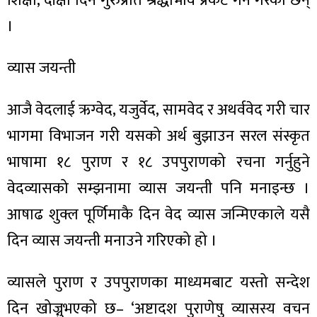
शिक्षा, दीक्षा दिने गुरुप्रति श्रद्धाभाव प्रकट गर्ने गरेका छन्
ित्य
।
र
व्यास जयन्ती
्रिका
आजै वेदलाई ऋग्वेद, यजुर्वेद, सामवेद र अथर्ववेद गरी चार
भागमा विभाजन गरी यसको अर्थ बुझाउन सरल संस्कृत
भाषामा १८ पुराण र १८ उपपुराणको रचना गर्नुहुने
ाज
वेदव्यासको सम्झनामा व्यास जयन्ती पनि मनाइन्छ ।
आषाढ शुक्ल पूर्णिमाकै दिन वेद व्यास जन्मिएकाले यसै
दिन व्यास जयन्ती मनाउने गरिएको हो ।
व्यासले पुराण र उपपुराणका माध्यमबाट यस्तो सन्देश
दिन खोज्नुभएको छ– ‘अष्टादश पुराणेषु व्यासस्य वचन