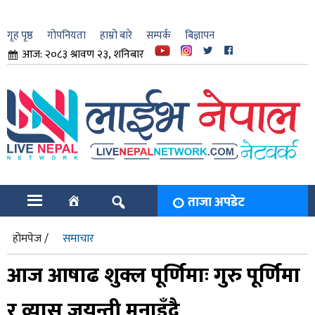
गृह पृष्ठ
गोपनियता
हाम्रो बारे
सम्पर्क
बिज्ञापन
आज: २०८३ श्रावण २३, शनिबार
ार
ि
ताजा अपडेट
होमपेज /
समाचार
आज आषाढ शुक्ल पूर्णिमाः गुरु पूर्णिमा
र व्यास जयन्ती मनाइँदै