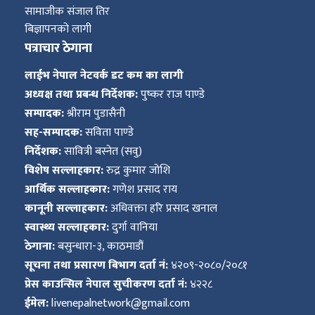
सामाजीक संजाल तिर
बिज्ञापनको लागी
पत्राचार ठेगाना
लाईभ नेपाल नेटवर्क डट कम का लागी
अध्यक्ष तथा प्रबन्ध निर्देशक:
पुष्कर राज पाण्डे
सम्पादक:
श्रीराम पुडासैनी
सह-सम्पादक:
सविता पाण्डे
निर्देशक:
सावित्री बस्नेत (सवु)
विशेष सल्लाहकार:
रुद्र कुमार जोशि
आर्थिक सल्लाहकार:
गणेश प्रसाद राय
कानूनी सल्लाहकार:
अधिवक्ता हरि प्रसाद खनाल
स्वास्थ्य सल्लाहकार:
दुर्गा वानिया
ठेगाना:
बसुन्धारा-३, काठमाडौं
सूचना तथा प्रसारण बिभाग दर्ता नं:
४२०९-२०८०/२०८१
प्रेस काउन्सिल नेपाल सुचीकरण दर्ता नं:
४२२८
ईमेल:
livenepalnetwork@gmail.com