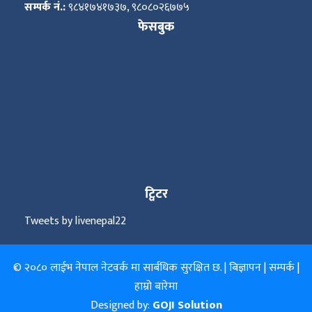
सम्पर्क नं.:
९८४१७४१७३७, ९८०८०२६७७५
फेसबुक
ट्विटर
Tweets by livenepal22
© २०८० लाईभ नेपाल नेटवर्क मा सार्बधिक सुरक्षित छ. |
बिज्ञापन
|
सम्पर्क
|
हाम्रो बारेमा
Designed by:
GOJI Solution