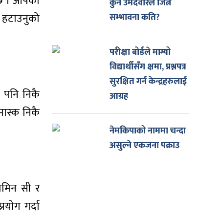
्छ । आँपको
कुन उमेदवारले जित्ने
 हटाउनुको
सम्भावना कति?
परीक्षा बोर्डले माग्यो
विद्यार्थीसँग क्षमा, प्रश्नपत्र
सुरक्षित गर्न केन्द्रहरुलाई
ि पनि निकै
आग्रह
मास्क निकै
नेमकिपाको नाममा चन्दा
असुल्ने एकजना पक्राउ
ामिन सी र
रयोग गर्दा