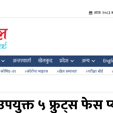
आज: २०८३ श्
अन्तरवार्ता
खेलकुद
प्रदेश
अन्य
Engl
कोभिड–१९
कोरोना भाइरस
खेल समाचार
परीक्षा बोर्ड
पयुक्त ५ फ्रुट्स फेस प