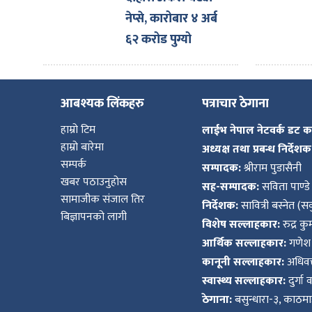
नेप्से, कारोबार ४ अर्ब
६२ करोड पुग्यो
आबश्यक लिंकहरु
पत्राचार ठेगाना
हाम्रो टिम
लाईभ नेपाल नेटवर्क डट 
हाम्रो बारेमा
अध्यक्ष तथा प्रबन्ध निर्देशक
सम्पर्क
सम्पादक:
श्रीराम पुडासैनी
खबर पठाउनुहोस
सह-सम्पादक:
सविता पाण्डे
सामाजीक संजाल तिर
निर्देशक:
सावित्री बस्नेत (सव
बिज्ञापनको लागी
विशेष सल्लाहकार:
रुद्र क
आर्थिक सल्लाहकार:
गणेश 
कानूनी सल्लाहकार:
अधिवक्
स्वास्थ्य सल्लाहकार:
दुर्गा 
ठेगाना:
बसुन्धारा-३, काठमाड