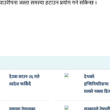
चाउरीपना जस्ता समस्या हटाउन प्रयोग गर्न सकिन्छ ।
देउवा साउन २६ गते
देभको
स्वदेश फर्किँदै
इन्जिनियरिङमा
घरको नक्सा डि
गराउँदा ३३ प्रत
छुट
यामाहा नेपालका
सरकारले नेपाल