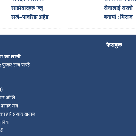
साझेदारहरू ‘ब्लु
सेनालाई सस्तो
सर्ज–पावरिङ अहेड
बनायो : मिराज
टुगेदर पार्टनर्स मिट’
ढुंगाना
सम्पन्न गरी स्वदेश
फिर्ता
फेसबुक
कम का लागी
:
पुष्कर राज पाण्डे
ु)
ुमार जोशि
प्रसाद राय
ता हरि प्रसाद खनाल
वानिया
ौं