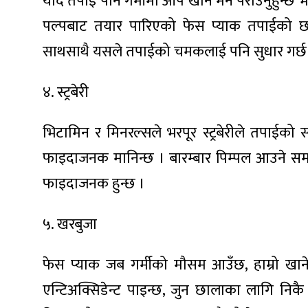
यदि तपाइँ पनि गर्मीमा आँप खान मन पराउनुहुन्छ
ित्य
पल्पबाट तयार पारिएको फेस प्याक तपाईको छ
र
साथसाथै यसले तपाईको चमकलाई पनि सुधार गर्छ
४. स्ट्रबेरी
्रिका
भिटामिन र मिनरल्सले भरपूर स्ट्रबेरीले तपाईको 
फाइदाजनक मानिन्छ । बारम्बार पिम्पल आउने समस्या 
ाज
फाइदाजनक हुन्छ ।
५. खरबुजा
फेस प्याक जब गर्मीको मौसम आउँछ, हाम्रो खा
एन्टिअक्सिडेन्ट पाइन्छ, जुन छालाका लागि निक