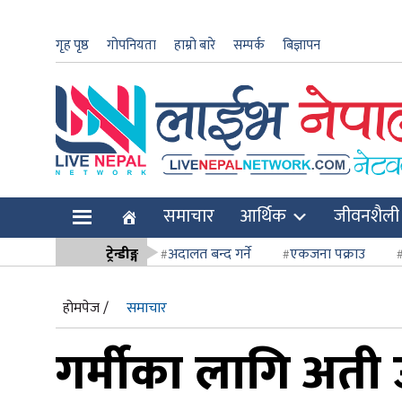
गृह पृष्ठ
गोपनियता
हाम्रो बारे
सम्पर्क
बिज्ञापन
ार
समाचार
आर्थिक
जीवनशैली
ि
ट्रेन्डीङ्ग
अदालत बन्द गर्ने
एकजना पक्राउ
सर्वोच्च अदाल
होमपेज /
समाचार
गर्मीका लागि अती उ