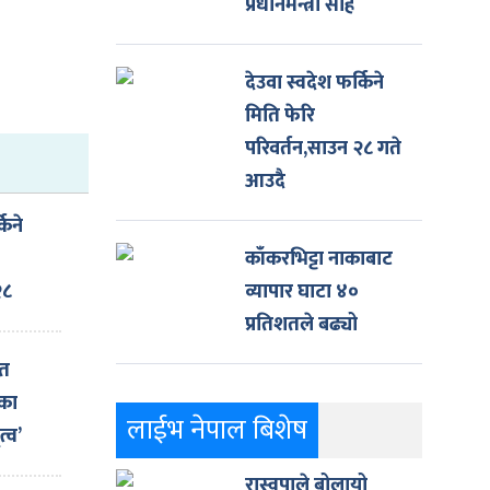
प्रधानमन्त्री साह
देउवा स्वदेश फर्किने
मिति फेरि
परिवर्तन,साउन २८ गते
आउदै
किने
काँकरभिट्टा नाकाबाट
२८
व्यापार घाटा ४०
प्रतिशतले बढ्यो
ित
नका
लाईभ नेपाल बिशेष
्व’
रास्वपाले बोलायो