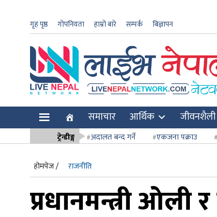
गृह पृष्ठ
गोपनियता
हाम्रो बारे
सम्पर्क
बिज्ञापन
ार
समाचार
आर्थिक
जीवनशैली
ि
ट्रेन्डीङ्ग
अदालत बन्द गर्ने
एकजना पक्राउ
सर्वोच्च अदाल
होमपेज /
राजनीति
प्रधानमन्त्री ओली र