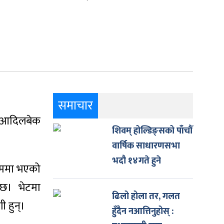
समाचार
्ष आदिलबेक
शिवम् होल्डिङ्सको पाँचौँ
वार्षिक साधारणसभा
भदौ १४गते हुने
क्रममा भएको
 छ। भेटमा
ढिलो होला तर, गलत
ी हुन्।
हुँदैन नआत्तिनुहोस् :