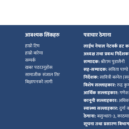
आबश्यक लिंकहरु
पत्राचार ठेगाना
हाम्रो टिम
लाईभ नेपाल नेटवर्क डट 
हाम्रो बारेमा
अध्यक्ष तथा प्रबन्ध निर्देशक
सम्पर्क
सम्पादक:
श्रीराम पुडासैनी
खबर पठाउनुहोस
सह-सम्पादक:
सविता पाण्डे
सामाजीक संजाल तिर
निर्देशक:
सावित्री बस्नेत (सव
बिज्ञापनको लागी
विशेष सल्लाहकार:
रुद्र क
आर्थिक सल्लाहकार:
गणेश 
कानूनी सल्लाहकार:
अधिवक्
स्वास्थ्य सल्लाहकार:
दुर्गा 
ठेगाना:
बसुन्धारा-३, काठमाड
सूचना तथा प्रसारण बिभाग द