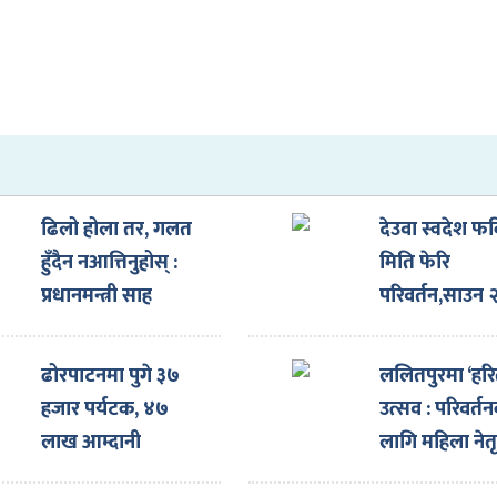
ढिलो होला तर, गलत
देउवा स्वदेश फर्
हुँदैन नआत्तिनुहोस् :
मिति फेरि
प्रधानमन्त्री साह
परिवर्तन,साउन 
गते आउदै
ढोरपाटनमा पुगे ३७
ललितपुरमा ‘हर
हजार पर्यटक, ४७
उत्सव : परिवर्त
लाख आम्दानी
लागि महिला नेतृत
अभियान