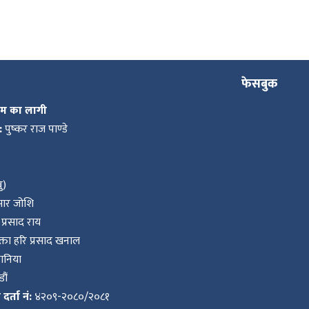
फेसबुक
कम का लागी
:
पुष्कर राज पाण्डे
ु)
ुमार जोशि
प्रसाद राय
ता हरि प्रसाद खनाल
वानिया
ौं
र्ता नं:
४२०९-२०८०/२०८१