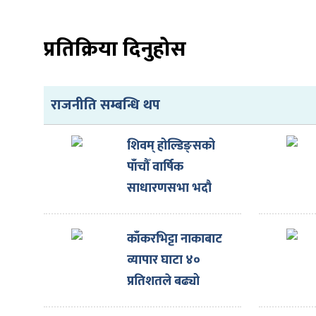
प्रतिक्रिया दिनुहोस
ा
राजनीति सम्बन्धि थप
शिवम् होल्डिङ्सको
पाँचौँ वार्षिक
ी
साधारणसभा भदौ
१४गते हुने
ियो
काँकरभिट्टा नाकाबाट
व्यापार घाटा ४०
प्रतिशतले बढ्यो
 बिशेष