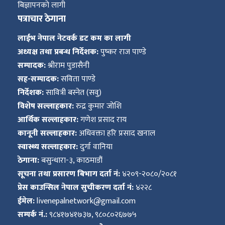
बिज्ञापनको लागी
पत्राचार ठेगाना
लाईभ नेपाल नेटवर्क डट कम का लागी
अध्यक्ष तथा प्रबन्ध निर्देशक:
पुष्कर राज पाण्डे
सम्पादक:
श्रीराम पुडासैनी
सह-सम्पादक:
सविता पाण्डे
निर्देशक:
सावित्री बस्नेत (सवु)
विशेष सल्लाहकार:
रुद्र कुमार जोशि
आर्थिक सल्लाहकार:
गणेश प्रसाद राय
कानूनी सल्लाहकार:
अधिवक्ता हरि प्रसाद खनाल
स्वास्थ्य सल्लाहकार:
दुर्गा वानिया
ठेगाना:
बसुन्धारा-३, काठमाडौं
सूचना तथा प्रसारण बिभाग दर्ता नं:
४२०९-२०८०/२०८१
प्रेस काउन्सिल नेपाल सुचीकरण दर्ता नं:
४२२८
ईमेल:
livenepalnetwork@gmail.com
सम्पर्क नं.:
९८४१७४१७३७, ९८०८०२६७७५