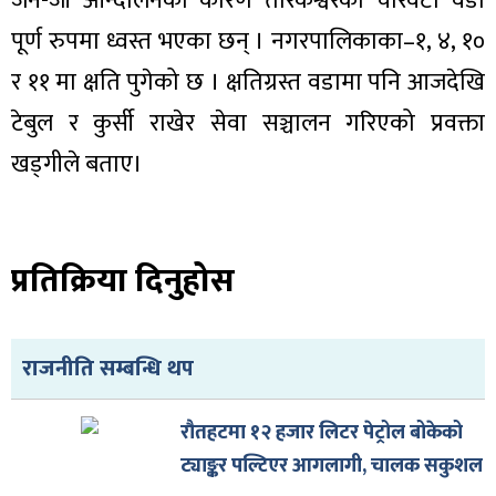
जेन-जी आन्दोलनका कारण तारकेश्वरका चारवटा वडा
ित्य
पूर्ण रुपमा ध्वस्त भएका छन् । नगरपालिकाका–१, ४, १०
र
र ११ मा क्षति पुगेको छ । क्षतिग्रस्त वडामा पनि आजदेखि
टेबुल र कुर्सी राखेर सेवा सञ्चालन गरिएको प्रवक्ता
्रिका
खड्गीले बताए।
प्रतिक्रिया दिनुहोस
ाज
राजनीति सम्बन्धि थप
रौतहटमा १२ हजार लिटर पेट्रोल बोकेको
ट्याङ्कर पल्टिएर आगलागी, चालक सकुशल