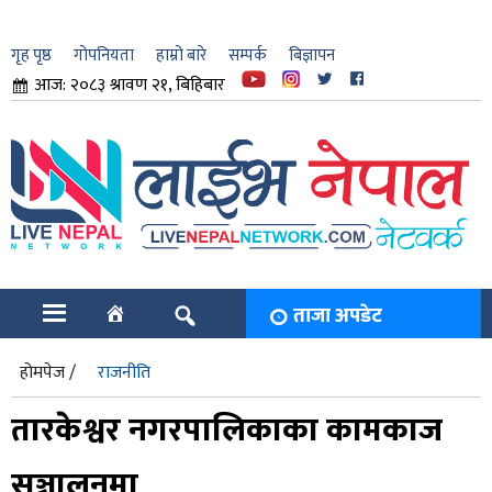
गृह पृष्ठ
गोपनियता
हाम्रो बारे
सम्पर्क
बिज्ञापन
आज: २०८३ श्रावण २१, बिहिबार
ार
ि
ताजा अपडेट
होमपेज /
राजनीति
तारकेश्वर नगरपालिकाका कामकाज
सञ्चालनमा